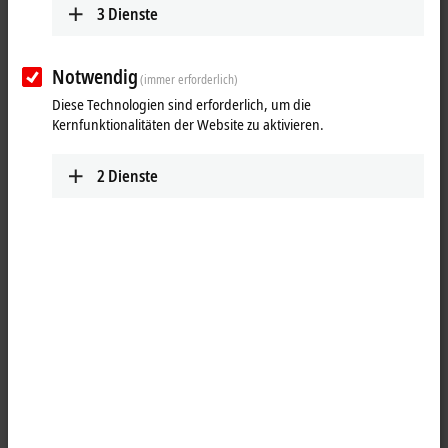
3
Dienste
Notwendig
(immer erforderlich)
Diese Technologien sind erforderlich, um die
Kernfunktionalitäten der Website zu aktivieren.
2
Dienste
4
3
Die Einbau-Panel-PCs CP6706 und CP6700 sind für den Einbau in die
Front eines Schaltschranks oder Steuergehäuses konzipiert und