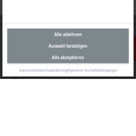
Alle ablehnen
Unternehmenszentrale Deutschland
Auswahl bestätigen
Beckhoff Automation GmbH & Co. KG
Alle akzeptieren
Kontakt
Hülshorstweg 20
33415 Verl
Impressum
Datenschutzerklärung
Allgemeine Geschäftsbedingungen
+49 5246 963-0
info@beckhoff.com
Kontaktinformationen
www.beckhoff.com/de-de/
Newsletter
Seite drucken
Unternehmen