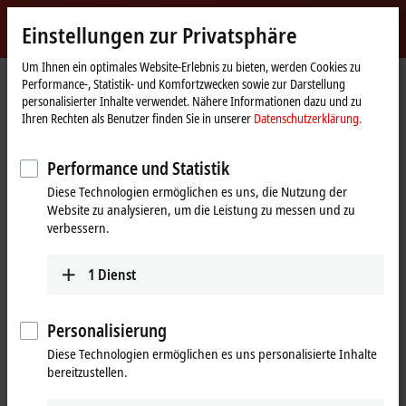
Jetzt anmelden
Einstellungen zur Privatsphäre
myBeckhoff
Beckhoff
-
Um Ihnen ein optimales Website-Erlebnis zu bieten, werden Cookies zu
Performance-, Statistik- und Komfortzwecken sowie zur Darstellung
New
personalisierter Inhalte verwendet. Nähere Informationen dazu und zu
Automation
Startseite
Produkte
IPC
Panel-PCs
Ihren Rechten als Benutzer finden Sie in unserer
Datenschutzerklärung.
Technology
CP6xxx, CP7xxx | Singletouch-Panel-PCs
CP6700, CP6706
CP6700-0001-0060
Performance und Statistik
CP6700-0001-0060 | 10,1-Zoll-
Diese Technologien ermöglichen es uns, die Nutzung der
Website zu analysieren, um die Leistung zu messen und zu
Economy-Panel-PC
verbessern.
1
Dienst
Personalisierung
Diese Technologien ermöglichen es uns personalisierte Inhalte
bereitzustellen.