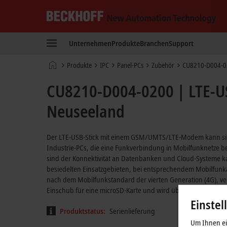
Beckhoff
-
Unternehmen
Produkte
Branchen
Support
New
Automation
Startseite
Produkte
IPC
Panel-PCs
Zubehör
CU8210-D004-0
Technology
CU8210-D004-0200 | LTE-USB
Neuseeland
Der LTE-USB-Stick mit einem GSM/UMTS/LTE-Modem kann sich
Industrie-PCs, die eine Funkverbindung in Mobilfunknetze 
sind der Konnektivität an Datenbanken und Cloud-Systeme k
besiedelten Einsatzgebieten, bei entsprechendem Mobilfunka
nach dem Mobilfunkstandard der vierten Generation (4G), ver
Einschub für eine microSD-Karte und wird über die USB-Schnit
Einstel
Produktstatus:
Serienlieferung
Um Ihnen ein