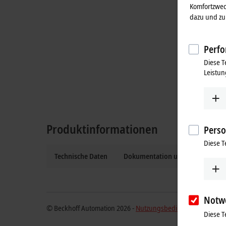
Komfortzwec
dazu und zu 
Perfo
Diese T
Leistun
Produktinformationen
Perso
Diese T
Technische Daten
Dokumentation und Downloads
Notw
© Beckhoff Automation 2026 -
Nutzungsbedingungen
Diese T