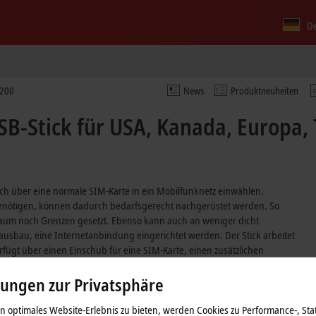
D
200
News
Produktneuheiten
-Stick für USA, Kanada, Europa, 
 über eine normale SIM-Karte in ein Mobilfunknetz einwählen.
benötigen, können dadurch bedarfsgerecht nachgerüstet werden. So
aum noch Grenzen gesetzt. Ebenso kann auch an weniger dicht
usbau, eine Internetanbindung eingerichtet werden. Der Stick arbeitet
fügt über einen Einschub für eine SIM-Karte, einen zusätzlichen
tstelle mit Strom versorgt.
lungen zur Privatsphäre
 optimales Website-Erlebnis zu bieten, werden Cookies zu Performance-, Stat