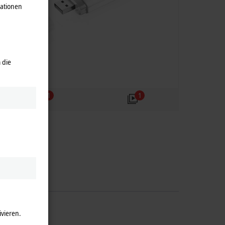
mationen
 die
1
1
ivieren.