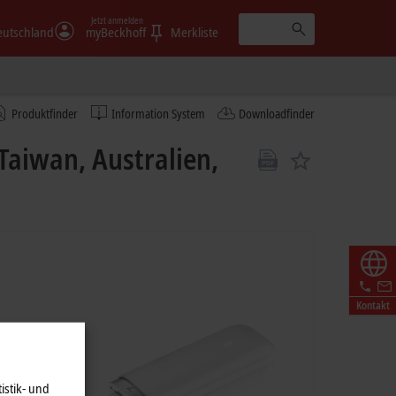
Jetzt anmelden
eutschland
myBeckhoff
Merkliste
Produktfinder
Information System
Downloadfinder
Taiwan, Australien,
Kontakt
istik- und