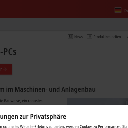
D
News
Produktneuheiten
e-PCs
r
orm im Maschinen- und Anlagenbau
kte Bauweise, ein robustes
ahl von möglichen Komponenten
lungen zur Privatsphäre
atteten Industrie-PCs der Serie
 optimales Website-Erlebnis zu bieten, werden Cookies zu Performance-, Stat