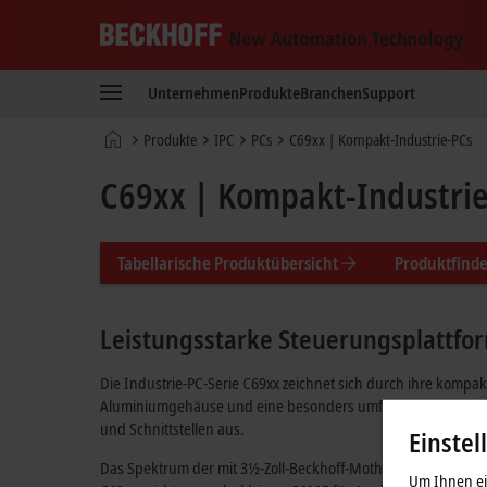
Beckhoff
-
Unternehmen
Produkte
Branchen
Support
New
Automation
Startseite
Produkte
IPC
PCs
C69xx | Kompakt-Industrie-PCs
Technology
C69xx | Kompakt-Industri
Tabellarische Produktübersicht
Produktfinde
Leistungsstarke Steuerungsplattf
Die Industrie-PC-Serie C69xx zeichnet sich durch ihre kompa
Aluminiumgehäuse und eine besonders umfangreiche Ausw
und Schnittstellen aus.
Einstel
Das Spektrum der mit 3½-Zoll-Beckhoff-Motherboards ausgest
Um Ihnen ein