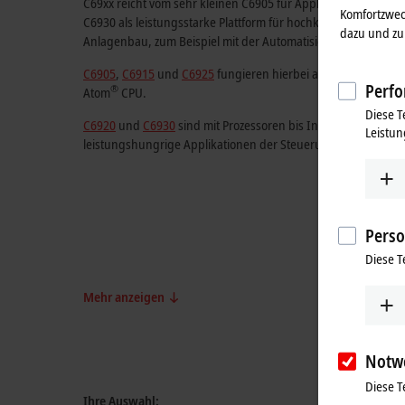
C69xx reicht vom sehr kleinen C6905 für Applikationen mit mi
Komfortzwec
C6930 als leistungsstarke Plattform für hochkomplexe Anw
dazu und zu 
Anlagenbau, zum Beispiel mit der Automatisierungssoftware
C6905
,
C6915
und
C6925
fungieren hierbei als lüfterlose Gerä
Perfo
®
Atom
CPU.
Diese T
®
C6920
und
C6930
sind mit Prozessoren bis Intel
Core™ i7 de
Leistun
leistungshungrige Applikationen der Steuerungstechnik ausg
Perso
Diese T
Mehr anzeigen
Notw
Diese T
Ihre Auswahl: