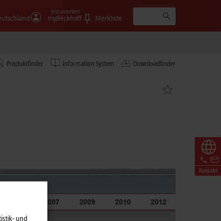
Jetzt anmelden
eutschland
myBeckhoff
Merkliste
Produktfinder
Information System
Downloadfinder
Kontakt
istik- und