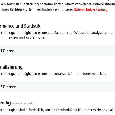
ttlerer Leistungsanforderung bis zum
ken sowie zur Darstellung personalisierter Inhalte verwendet. Nähere Infor
endungen im Maschinen- und
Ihren Rechten als Benutzer finden Sie in unserer
Datenschutzerklärung.
 TwinCAT.
te mittlerer Leistungsklasse mit Intel
rmance und Statistik
echnologien ermöglichen es uns, die Nutzung der Website zu analysieren, um
r neuesten Generation für
g zu messen und zu verbessern.
estattet.
1
Dienst
nalisierung
C69xx - Das Herzstück der PC-basierte
echnologien ermöglichen es uns personalisierte Inhalte bereitzustellen.
3
Dienste
endig
(immer erforderlich)
echnologien sind erforderlich, um die Kernfunktionalitäten der Website zu akt