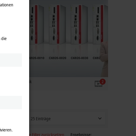
mationen
 die
n Steuerungstechnik
2
25 Einträge
ivieren.
Alle Filter zurücksetzen
Ergebnisse: