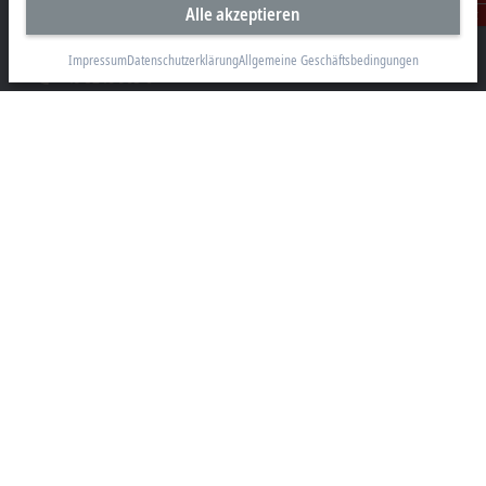
Alle akzeptieren
Hülshorstweg 20
Kontakt
33415 Verl
Impressum
Datenschutzerklärung
Allgemeine Geschäftsbedingungen
+49 5246 963-0
info@beckhoff.com
Kontaktinformationen
www.beckhoff.com/de-de/
Newsletter
Seite drucken
Unternehmen
Produkte und Branchen
Support
Soziale Medien
Impressum
Nutzungsbedingungen
Datenschutzerklärung