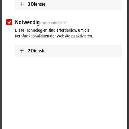
3
Dienste
Notwendig
(immer erforderlich)
Diese Technologien sind erforderlich, um die
Kernfunktionalitäten der Website zu aktivieren.
2
Dienste
1
Der CU8871 bietet einen CFast-Sockel mit USB-Anschluss in einem
kompakten Gehäuse zur Hutschienenmontage. CFast-Karten werden
im industriellen Umfeld als Datenspeicher für Prozess- und
Steuerdaten eingesetzt. Die CFast-Karten sind im CU8871 hotplugfähig
und können so als Wechseldatenträger zum Datenaustausch mit
anderen PCs während des Betriebs gesteckt und gezogen werden.
Der USB-3.0-Anschluss bietet die höchstmögliche Übertragungsrate,
die mit einer CFast-Karte möglich ist, aber auch an PCs mit USB-2.0-
Interface kann der CFast-Adapter angeschlossen werden. Auch die
Stromversorgung erfolgt über USB. Status-LEDs zeigen an, ob der