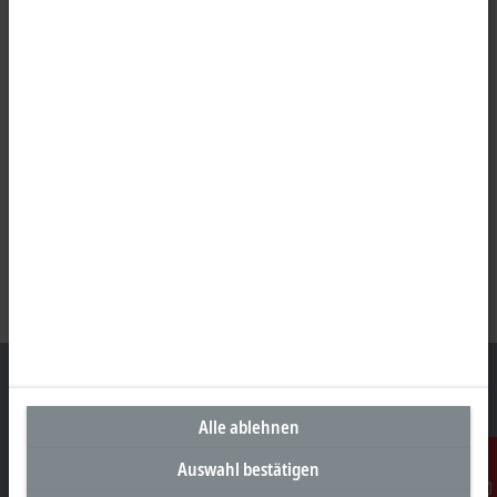
Alle ablehnen
Unternehmenszentrale Deutschland
Auswahl bestätigen
Beckhoff Automation GmbH & Co. KG