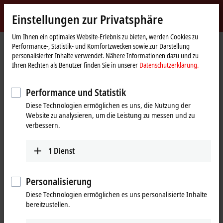
Jetzt anmelden
Einstellungen zur Privatsphäre
myBeckhoff
Beckhoff
-
Um Ihnen ein optimales Website-Erlebnis zu bieten, werden Cookies zu
Performance-, Statistik- und Komfortzwecken sowie zur Darstellung
New
personalisierter Inhalte verwendet. Nähere Informationen dazu und zu
Automation
Startseite
Produkte
IPC
PCs
Zubehör
CU8871
Ihren Rechten als Benutzer finden Sie in unserer
Datenschutzerklärung.
Technology
CU8871 | USB-CFast-Slot
Performance und Statistik
Diese Technologien ermöglichen es uns, die Nutzung der
Website zu analysieren, um die Leistung zu messen und zu
verbessern.
1
Dienst
Personalisierung
Diese Technologien ermöglichen es uns personalisierte Inhalte
bereitzustellen.