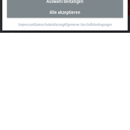
Auswahl bestätigen
Beckhoff Automation GmbH & Co. KG
Hülshorstweg 20
Alle akzeptieren
Kontakt
33415 Verl
Impressum
Datenschutzerklärung
Allgemeine Geschäftsbedingungen
+49 5246 963-0
info@beckhoff.com
Kontaktinformationen
www.beckhoff.com/de-de/
Newsletter
Seite drucken
Unternehmen
Produkte und Branchen
Support
Soziale Medien