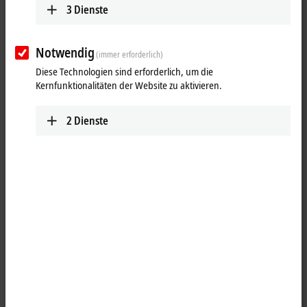
3
Dienste
Notwendig
(immer erforderlich)
Diese Technologien sind erforderlich, um die
Kernfunktionalitäten der Website zu aktivieren.
2
Dienste
1
Die
Ethernet
-Netzwerkkarten sind in Büro- und
Automatisierungsnetzwerken einsetzbar und bieten folgende Vorteile:
Plug-and-Play-Interface
10/100 MBit/s, Vollduplex
maximale Performance durch hardwareintegrierte
Checksummenbildung und -überprüfung
Quality-of-Service (QoS)-Dienste durch priorisierte Mehrfach-
Queues werden hardwareseitig unterstützt.