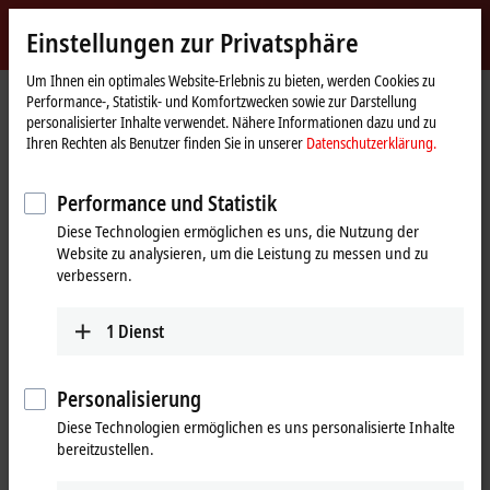
Jetzt anmelden
Einstellungen zur Privatsphäre
myBeckhoff
Beckhoff
-
Um Ihnen ein optimales Website-Erlebnis zu bieten, werden Cookies zu
Performance-, Statistik- und Komfortzwecken sowie zur Darstellung
New
personalisierter Inhalte verwendet. Nähere Informationen dazu und zu
Automation
Startseite
Produkte
IPC
PCs
Zubehör
FC9004
Ihren Rechten als Benutzer finden Sie in unserer
Datenschutzerklärung.
Technology
FC9004 | Ethernet-Einsteckkarte,
Performance und Statistik
4 Kanäle, PCI
Diese Technologien ermöglichen es uns, die Nutzung der
Website zu analysieren, um die Leistung zu messen und zu
verbessern.
1
Dienst
Personalisierung
Diese Technologien ermöglichen es uns personalisierte Inhalte
bereitzustellen.