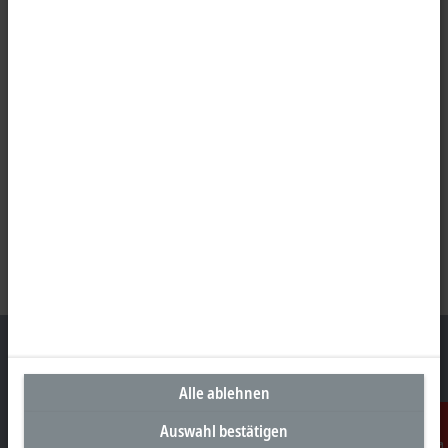
Alle ablehnen
Unternehmenszentrale Deutschland
Auswahl bestätigen
Beckhoff Automation GmbH & Co. KG