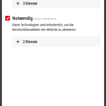
3
Dienste
Notwendig
(immer erforderlich)
Diese Technologien sind erforderlich, um die
Kernfunktionalitäten der Website zu aktivieren.
2
Dienste
1
®
Die
Ethernet
-PCIe
-Netzwerkkarten sind in Büro- und
Automatisierungsnetzwerken einsetzbar und bieten folgende Vorteile:
Plug-and-Play-Interface
100/1000 MBit/s, Vollduplex
maximale Performance durch hardwareintegrierte
Checksummenbildung und -überprüfung
Quality-of-Service (QoS)-Dienste durch priorisierte Mehrfach-
Queues werden hardwareseitig unterstützt.