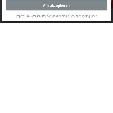
Alle akzeptieren
Hülshorstweg 20
Kontakt
33415 Verl
Impressum
Datenschutzerklärung
Allgemeine Geschäftsbedingungen
+49 5246 963-0
info@beckhoff.com
Kontaktinformationen
www.beckhoff.com/de-de/
Newsletter
Seite drucken
Unternehmen
Produkte und Branchen
Support
Soziale Medien
Impressum
Nutzungsbedingungen
Datenschutzerklärung