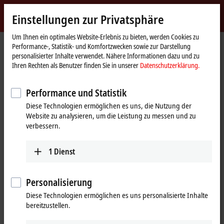
Jetzt anmelden
Einstellungen zur Privatsphäre
myBeckhoff
Beckhoff
-
Um Ihnen ein optimales Website-Erlebnis zu bieten, werden Cookies zu
Performance-, Statistik- und Komfortzwecken sowie zur Darstellung
New
personalisierter Inhalte verwendet. Nähere Informationen dazu und zu
Automation
Startseite
Produkte
IPC
PCs
Zubehör
FC9022
Ihren Rechten als Benutzer finden Sie in unserer
Datenschutzerklärung.
Technology
FC9022 | Gigabit-Ethernet-
Performance und Statistik
®
Einsteckkarte, 2 Kanäle, PCIe
x1
Diese Technologien ermöglichen es uns, die Nutzung der
Website zu analysieren, um die Leistung zu messen und zu
verbessern.
1
Dienst
Personalisierung
Diese Technologien ermöglichen es uns personalisierte Inhalte
bereitzustellen.