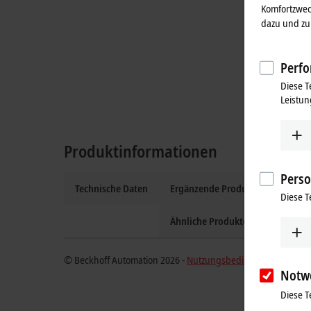
Komfortzwec
dazu und zu 
Perfo
Diese T
Leistun
Produktinformationen
Perso
Technische Daten
Ergänzende Produkte
Diese T
Ähnliche Produkte
© Beckhoff Automation 2026 -
Nutzungsbedingungen
Notw
Diese T