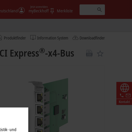
Jetzt anmelden
eutschland
myBeckhoff
Merkliste
Produktfinder
Information System
Downloadfinder
®
CI Express
-x4-Bus
Kontakt
istik- und