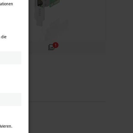
mationen
 die
1
ivieren.