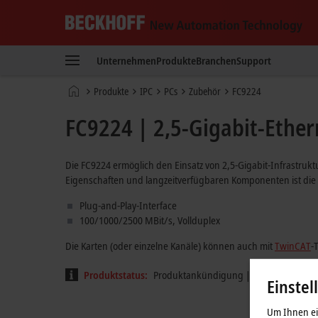
Beckhoff
-
Unternehmen
Produkte
Branchen
Support
New
Automation
Startseite
Produkte
IPC
PCs
Zubehör
FC9224
Technology
FC9224 | 2,5-Gigabit-Ether
Die FC9224 ermöglich den Einsatz von 2,5-Gigabit-Infrastruk
Eigenschaften und langzeitverfügbaren Komponenten ist die
Plug-and-Play-Interface
100/1000/2500 MBit/s, Vollduplex
Die Karten (oder einzelne Kanäle) können auch mit
TwinCAT
-
Produktstatus:
Produktankündigung | voraussichtliche
Einstel
Um Ihnen ein