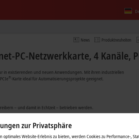
D
News
Produktneuheiten
net-PC-Netzwerkkarte, 4 Kanäle, P
tur in existierenden und neuen Anwendungen. Mit ihren industriellen
®
 PCIe
-Karte ideal für Automatisierungsprojekte geeignet.
Treibern – und damit in Echtzeit – betrieben werden.
 Markteinführung im 3. Quartal 2026
lungen zur Privatsphäre
 optimales Website-Erlebnis zu bieten, werden Cookies zu Performance-, Stat