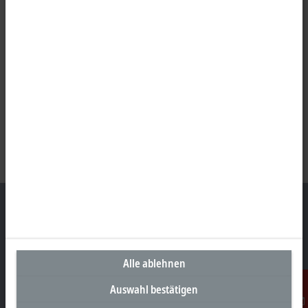
Unternehmenszentrale Deutschland
Alle ablehnen
Beckhoff Automation GmbH & Co. KG
Hülshorstweg 20
Auswahl bestätigen
33415 Verl