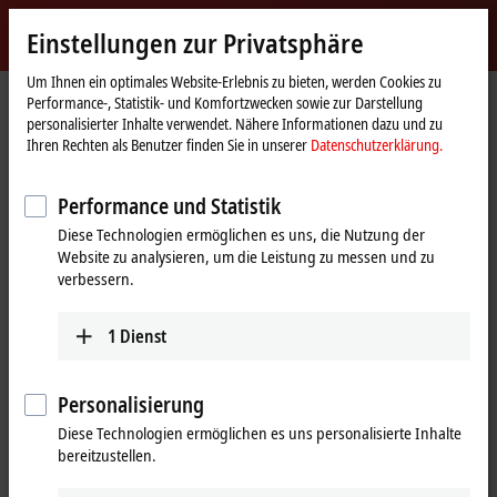
Jetzt anmelden
Einstellungen zur Privatsphäre
myBeckhoff
Beckhoff
-
Um Ihnen ein optimales Website-Erlebnis zu bieten, werden Cookies zu
Performance-, Statistik- und Komfortzwecken sowie zur Darstellung
New
personalisierter Inhalte verwendet. Nähere Informationen dazu und zu
Automation
Startseite
Produkte
Motion
Planetengetriebe
Ihren Rechten als Benutzer finden Sie in unserer
Datenschutzerklärung.
Technology
AG2400 | Highend-Planetengetriebe mit Abtriebsflansch
AG2400-+TP110S
AG2400-+TP110S-MF2-31
Performance und Statistik
AG2400-+TP110S-MF2-31 |
Diese Technologien ermöglichen es uns, die Nutzung der
Website zu analysieren, um die Leistung zu messen und zu
Planetengetriebe mit
verbessern.
Abtriebsflansch, Baugröße 110
1
Dienst
Personalisierung
Diese Technologien ermöglichen es uns personalisierte Inhalte
bereitzustellen.