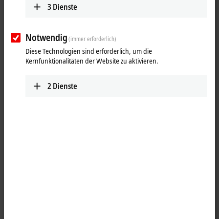
3
Dienste
Notwendig
(immer erforderlich)
Diese Technologien sind erforderlich, um die
Kernfunktionalitäten der Website zu aktivieren.
2
Dienste
1
Die Planetengetriebe mit Abtriebsflansch der Highend-Baureihe
AG2400 ermöglichen die Aufnahme maximaler Radial- und Axialkräfte
und übertragen höchste Drehmomente. Hochwertige Verzahnungen
resultieren in einem sehr geringen Verdrehspiel und prädestinieren
diese Getriebeserie für dynamische und hochgenaue