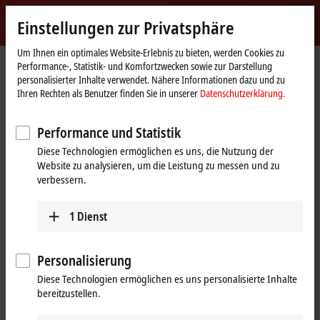
Jetzt anmelden
Einstellungen zur Privatsphäre
myBeckhoff
Beckhoff
-
Um Ihnen ein optimales Website-Erlebnis zu bieten, werden Cookies zu
Performance-, Statistik- und Komfortzwecken sowie zur Darstellung
New
personalisierter Inhalte verwendet. Nähere Informationen dazu und zu
Automation
Startseite
Produkte
Motion
Planetengetriebe
Ihren Rechten als Benutzer finden Sie in unserer
Datenschutzerklärung.
Technology
AG2400 | Highend-Planetengetriebe mit Abtriebsflansch
AG2400-+TP500S
AG2400-+TP500S-MF2-35
Performance und Statistik
AG2400-+TP500S-MF2-35 |
Diese Technologien ermöglichen es uns, die Nutzung der
Website zu analysieren, um die Leistung zu messen und zu
Planetengetriebe mit
verbessern.
Abtriebsflansch, Baugröße 500
1
Dienst
Personalisierung
Diese Technologien ermöglichen es uns personalisierte Inhalte
bereitzustellen.