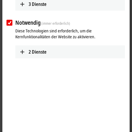
3
Dienste
Notwendig
(immer erforderlich)
Diese Technologien sind erforderlich, um die
Kernfunktionalitäten der Website zu aktivieren.
2
Dienste
1
Die Planetengetriebe mit Abtriebsflansch der Highend-Baureihe
AG2400 ermöglichen die Aufnahme maximaler Radial- und Axialkräfte
und übertragen höchste Drehmomente. Hochwertige Verzahnungen
resultieren in einem sehr geringen Verdrehspiel und prädestinieren
diese Getriebeserie für dynamische und hochgenaue