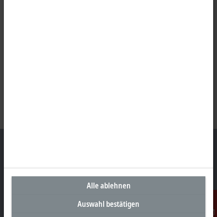
Unternehmenszentrale Deutschland
Alle ablehnen
Beckhoff Automation GmbH & Co. KG
Hülshorstweg 20
Auswahl bestätigen
33415 Verl