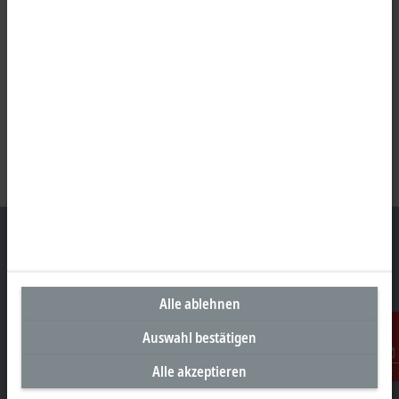
Unternehmenszentrale Deutschland
Alle ablehnen
Beckhoff Automation GmbH & Co. KG
Auswahl bestätigen
Hülshorstweg 20
33415 Verl
Alle akzeptieren
Kontakt
+49 5246 963-0