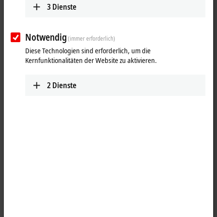
3
Dienste
Notwendig
(immer erforderlich)
Diese Technologien sind erforderlich, um die
Kernfunktionalitäten der Website zu aktivieren.
2
Dienste
1
Die Planetengetriebe mit Abtriebswelle der Economy-Baureihe AG3210
stellen eine preisgünstige Alternative zu den Highend-Getrieben dar.
Die in ein- oder zweistufiger Ausführung lieferbaren Getriebe bieten
dabei zusätzlichen Mehrwert in den Bereichen der übertragbaren
Drehmomente, der Radial- und Axialkräfte sowie einem deutlich