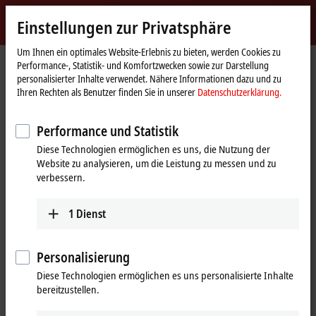
Jetzt anmelden
Einstellungen zur Privatsphäre
myBeckhoff
Beckhoff
-
Um Ihnen ein optimales Website-Erlebnis zu bieten, werden Cookies zu
Performance-, Statistik- und Komfortzwecken sowie zur Darstellung
New
personalisierter Inhalte verwendet. Nähere Informationen dazu und zu
Automation
Startseite
Produkte
Motion
Planetengetriebe
Ihren Rechten als Benutzer finden Sie in unserer
Datenschutzerklärung.
Technology
AG3210 | Economy-Planetengetriebe
AG3210-+NP015S
AG3210-+NP015S-MF2-28
Performance und Statistik
AG3210-+NP015S-MF2-28 |
Diese Technologien ermöglichen es uns, die Nutzung der
Website zu analysieren, um die Leistung zu messen und zu
Economy-Planetengetriebe,
verbessern.
Baugröße 015
1
Dienst
Personalisierung
Diese Technologien ermöglichen es uns personalisierte Inhalte
bereitzustellen.