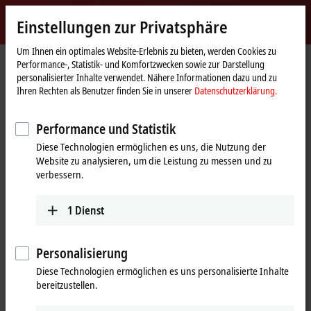
Jetzt anmelden
Einstellungen zur Privatsphäre
myBeckhoff
Beckhoff
-
Um Ihnen ein optimales Website-Erlebnis zu bieten, werden Cookies zu
Performance-, Statistik- und Komfortzwecken sowie zur Darstellung
New
personalisierter Inhalte verwendet. Nähere Informationen dazu und zu
Automation
Startseite
Produkte
Motion
Planetengetriebe
Ihren Rechten als Benutzer finden Sie in unserer
Datenschutzerklärung.
Technology
AG3300 | Economy-Planetengetriebe
AG3300-+NPS025S
AG3300-+NPS025S-MF2-100
Performance und Statistik
AG3300-+NPS025S-MF2-100 |
Diese Technologien ermöglichen es uns, die Nutzung der
Website zu analysieren, um die Leistung zu messen und zu
Economy-Planetengetriebe,
verbessern.
Baugröße 025
1
Dienst
Personalisierung
Diese Technologien ermöglichen es uns personalisierte Inhalte
bereitzustellen.