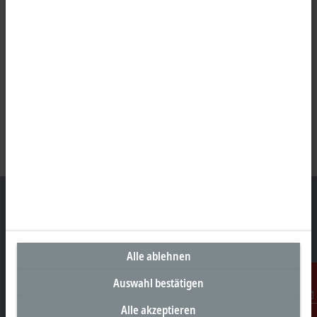
Unternehmenszentrale Deutschland
Alle ablehnen
Beckhoff Automation GmbH & Co. KG
Auswahl bestätigen
Hülshorstweg 20
33415 Verl
Alle akzeptieren
Kontakt