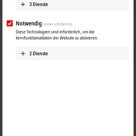
3
Dienste
Notwendig
(immer erforderlich)
Diese Technologien sind erforderlich, um die
Kernfunktionalitäten der Website zu aktivieren.
2
Dienste
1
Die Planetengetriebe mit Abtriebswelle der Economy-Baureihe AG3300
stellen eine preisgünstige Alternative zu den Highend-Getrieben
AG2300 dar. Die in ein- oder zweistufiger Ausführung lieferbaren
Getriebe sind anbaukompatibel zur Highend-Baureihe AG2300 und
bieten die Möglichkeit, Applikationen mit geringeren Anforderungen