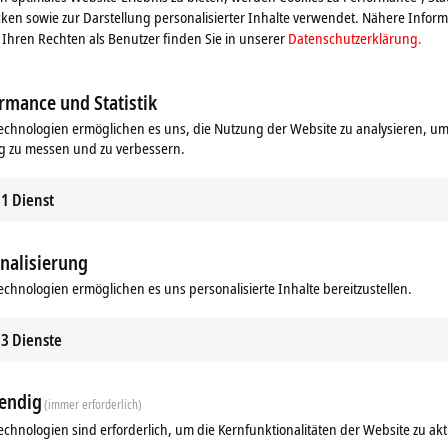
ken sowie zur Darstellung personalisierter Inhalte verwendet. Nähere Infor
DC
, Zwischenkreiskondensatoren,
Ihren Rechten als Benutzer finden Sie in unserer
Datenschutzerklärung.
 Bremswiderstand integriert. Die
sspannung. Beide Ausführungen sind
erden die optimal aufeinander
rmance und Statistik
n-Servomotoren AM8000
mit
One
oren.
echnologien ermöglichen es uns, die Nutzung der Website zu analysieren, um
g zu messen und zu verbessern.
vollumfänglich in das TwinCAT-
ebnahme, Betrieb und Diagnose
1
Dienst
ive Manager 2
. Durch den
eine einfache und intuitive
nalisierung
Der Economy-Servoverstärker AX1000 i
echnologien ermöglichen es uns personalisierte Inhalte bereitzustellen.
erfüllt dennoch höchste technologisch
3
Dienste
endig
(immer erforderlich)
echnologien sind erforderlich, um die Kernfunktionalitäten der Website zu akt