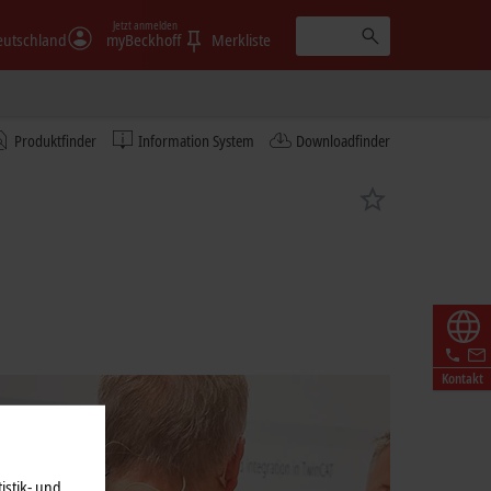
Jetzt anmelden
eutschland
myBeckhoff
Merkliste
Produktfinder
Information System
Downloadfinder
Kontakt
istik- und