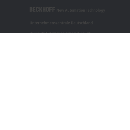
Unternehmenszentrale Deutschland
Beckhoff Automation GmbH & Co. KG
Hülshorstweg 20
33415 Verl
+49 5246 963-0
info@beckhoff.com
Kontaktinformationen
www.beckhoff.com/de-de/
Newsletter
Seite drucken
Impressum
Nutzungsbedingungen
Datenschutzerklä