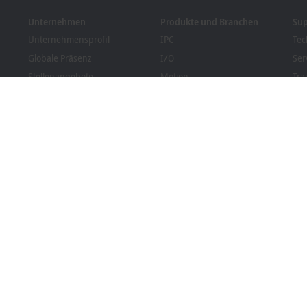
Unternehmen
Produkte und Branchen
Su
Unternehmensprofil
IPC
Tec
Globale Präsenz
I/O
Ser
Stellenangebote
Motion
Tra
News
Automation
We
Kundenmagazin PC Control
MX-System
Bec
Veranstaltungen und
Vision
Dow
Termine
Branchen
Hinweisgebersystem
Packaging Compliance
rung
Allgemeine Geschäftsbedingungen
Einstellungen zur Privatsphär