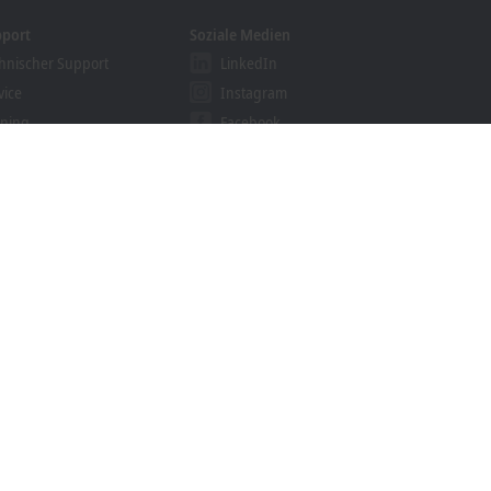
pport
Soziale Medien
hnischer Support
LinkedIn
vice
Instagram
ining
Facebook
binare
YouTube
khoff Information System
nloadfinder
e
Marken
© Beckhoff Automation 2026