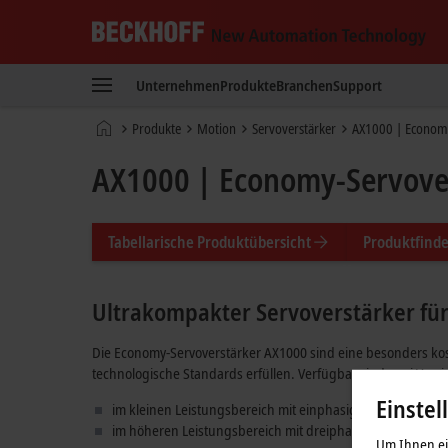
Beckhoff
-
Unternehmen
Produkte
Branchen
Support
New
Automation
Startseite
Produkte
Motion
Servoverstärker
AX1000 | Economy
Technology
AX1000 | Economy-Servove
Tabellarische Produktübersicht
Produktfinde
Ultrakompakter Servoverstärker fü
Die Economy-Servoverstärker AX1000 sind eine besonders kost
technologische Standards erfüllen. Verfügbar sind zwei Vers
Einstel
im kleinen Leistungsbereich mit einphasiger Einspeisung
im höheren Leistungsbereich mit dreiphasiger Einspeisu
Um Ihnen ein