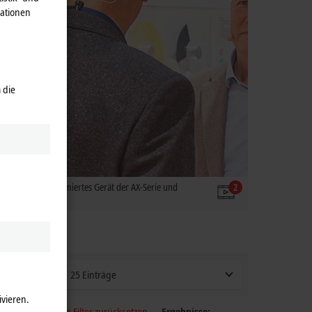
mationen
 die
st ein kostenoptimiertes Gerät der AX-Serie und
2
e Standards.
25 Einträge
ivieren.
Alle Filter zurücksetzen
Ergebnisse: