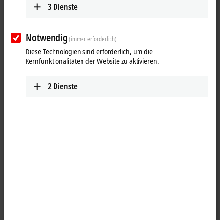
3
Dienste
Notwendig
(immer erforderlich)
Diese Technologien sind erforderlich, um die
Kernfunktionalitäten der Website zu aktivieren.
2
Dienste
2
3
Der Linear Servomotor AL8064 eignet sich für hochdynamisch-
kraftvolle Linearachsen mit einem Polpaarabstand von 24 mm. Das
optimierte Produktdesign und das modulare Spulenkonzept
ermöglichen maximale Kraftdichte auf kleinstem Bauraum. Die
Baulänge des Primärteils beträgt 239 mm. Der AL8064 erreicht eine