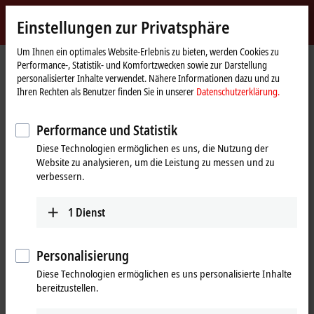
Jetzt anmelden
Einstellungen zur Privatsphäre
myBeckhoff
Beckhoff
-
Um Ihnen ein optimales Website-Erlebnis zu bieten, werden Cookies zu
Performance-, Statistik- und Komfortzwecken sowie zur Darstellung
New
personalisierter Inhalte verwendet. Nähere Informationen dazu und zu
Automation
Startseite
Produkte
Motion
Translatorische Servomotoren
Ihren Rechten als Benutzer finden Sie in unserer
Datenschutzerklärung.
Technology
AL8000 | Hochdynamische Linear Servomotoren
AL8064
AL8064-0Fyz-0000
Performance und Statistik
AL8064-0Fyz-0000 | Linear
Diese Technologien ermöglichen es uns, die Nutzung der
Website zu analysieren, um die Leistung zu messen und zu
Servomotor, 1800 N (F
),
max
verbessern.
Konvektion
1
Dienst
Personalisierung
Diese Technologien ermöglichen es uns personalisierte Inhalte
bereitzustellen.