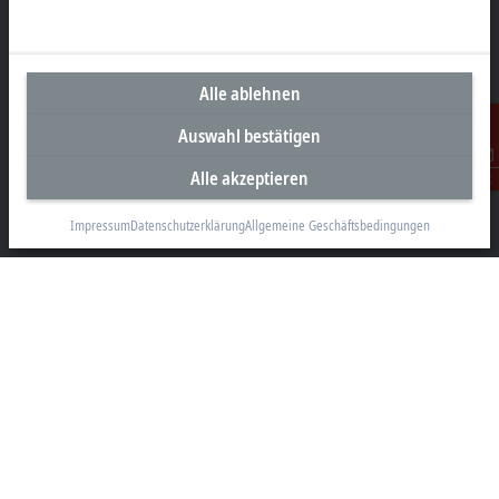
Hülshorstweg 20
33415 Verl
+49 5246 963-0
info@beckhoff.com
Alle ablehnen
Kontaktinformationen
Auswahl bestätigen
www.beckhoff.com/de-de/
Alle akzeptieren
Kontakt
Newsletter
Seite drucken
Impressum
Datenschutzerklärung
Allgemeine Geschäftsbedingungen
Unternehmen
Produkte und Branchen
Support
Soziale Medien
Impressum
Nutzungsbedingungen
Datenschutzerklärung