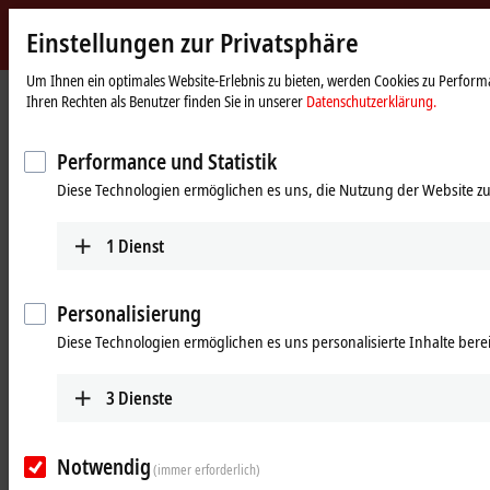
Einstellungen zur Privatsphäre
Beckhoff
-
Um Ihnen ein optimales Website-Erlebnis zu bieten, werden Cookies zu Performa
Ihren Rechten als Benutzer finden Sie in unserer
Datenschutzerklärung.
New
Automation
Startseite
Produkte
MX-System
Auslegungsservice
Technology
Performance und Statistik
MX-System | Auslegungsservice
Diese Technologien ermöglichen es uns, die Nutzung der Website zu
Schaltschränke sind eine bewährte Lösung in der industriellen
1
Dienst
Automatisierung. Mit dem MX-System bietet Beckhoff eine modulare
und direkt in die Maschine integrierbare Alternative. Das MX-System
kombiniert Steuerung, Antriebstechnik, Sicherheitstechnik und I/O in
Personalisierung
einem durchgängigen, robusten System. Die Module werden über
Diese Technologien ermöglichen es uns personalisierte Inhalte berei
eine einheitliche Schnittstelle für Energieversorgung und
Kommunikation miteinander verbunden, sind vorkonfektioniert und
sofort einsatzbereit. Das reduziert den Verdrahtungsaufwand, spart
3
Dienste
Platz und beschleunigt die Inbetriebnahme – bei voller Skalierbarkeit
und hoher Leistungsfähigkeit.
Notwendig
(immer erforderlich)
Mit unserem Auslegungsservice bekommen Sie die Möglichkeit, Ihre