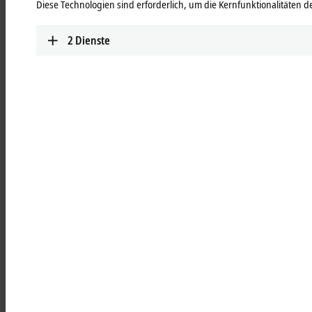
Diese Technologien sind erforderlich, um die Kernfunktionalitäten de
aktuelle Schaltschranklösung mit dem MX-System zu vergleichen.
Unsere Produktspezialisten in Ihrer Region beraten Sie unverbindlich
und zeigen Ihnen Optimierungsmöglichkeiten mit dem MX-System
2
Dienste
auf. Mit dem Anfrageformular erhalten Sie in drei Schritten ein
kostenloses und individuelles Automatisierungskonzept für Ihre
Applikationsbedürfnisse.
In drei Schritten zum MX-System
1. Daten bereitstellen
Laden Sie Ihren bestehenden Schaltplan oder Ihre
Maschinenanforderungen hoch.