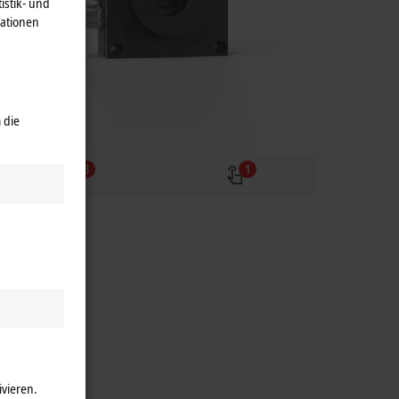
istik- und
mationen
 die
3
1
ivieren.