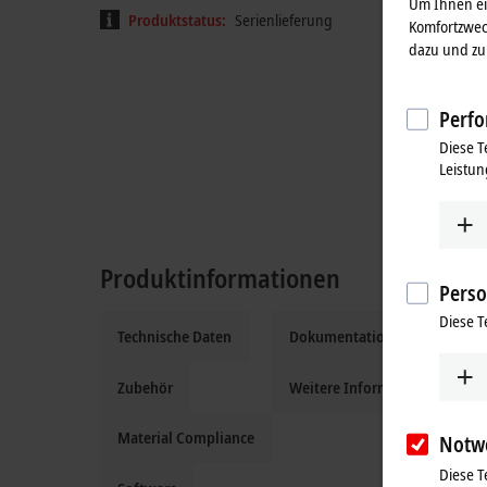
Um Ihnen ein
Produktstatus:
Serienlieferung
Komfortzwec
dazu und zu 
Perfo
Diese T
Leistun
Produktinformationen
Perso
Diese T
Technische Daten
Dokumentation und Downloa
Zubehör
Weitere Informationen
Material Compliance
Notw
Diese T