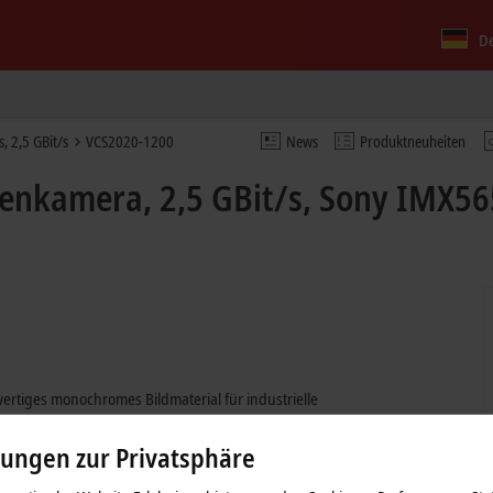
D
 2,5 GBit/s
VCS2020-1200
News
Produktneuheiten
henkamera, 2,5 GBit/s, Sony IMX5
rtiges monochromes Bildmaterial für industrielle
gt über
EtherCAT P
. Als vollwertiger Teilnehmer ist sie mit allen
EtherCAT
-
en werden mit einer Bandbreite von 2,5 GBit/s an die übergeordnete
lungen zur Privatsphäre