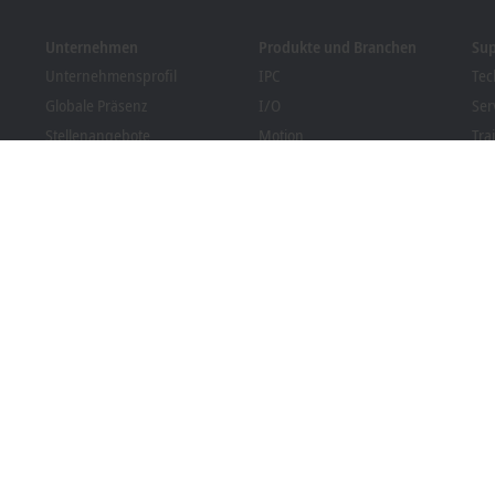
Unternehmen
Produkte und Branchen
Su
Unternehmensprofil
IPC
Tec
Globale Präsenz
I/O
Ser
Stellenangebote
Motion
Tra
News
Automation
We
Kundenmagazin PC Control
MX-System
Bec
Veranstaltungen und
Vision
Dow
Termine
Branchen
Hinweisgebersystem
Packaging Compliance
rung
Allgemeine Geschäftsbedingungen
Einstellungen zur Privatsphär