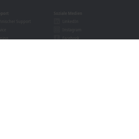
pport
Soziale Medien
hnischer Support
LinkedIn
vice
Instagram
ining
Facebook
binare
YouTube
khoff Information System
nloadfinder
e
Marken
© Beckhoff Automation 2026