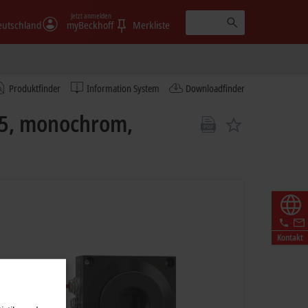
Jetzt anmelden
eutschland
myBeckhoff
Merkliste
Produktfinder
Information System
Downloadfinder
65, monochrom,
Kontakt