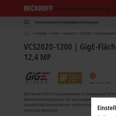
Beckhoff
-
Unternehmen
Produkte
Branchen
Support
New
Automation
Startseite
Produkte
Vision
Kameras
VCS2000 | Flächenkameras,
Technology
VCS2020-1200 | GigE-Fläc
12,4 MP
Die robuste IP65/67-Industriekamera VCS20x0 erzeugt hochwe
Bildverarbeitungsprozesse. Die Spannungsversorgung erfol
basierten Maschinenprozessen synchronisierbar. Die Bilddat
Einstel
Steuerung übertragen.