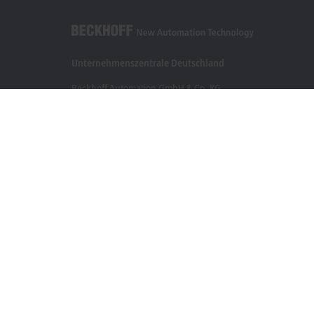
Unternehmenszentrale Deutschland
Beckhoff Automation GmbH & Co. KG
Hülshorstweg 20
33415 Verl
+49 5246 963-0
info@beckhoff.com
Kontaktinformationen
www.beckhoff.com/de-de/
Newsletter
Seite drucken
Impressum
Nutzungsbedingungen
Datenschutzerklä