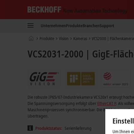
Beckhoff
-
Unternehmen
Produkte
Branchen
Support
New
Automation
Startseite
Produkte
Vision
Kameras
VCS2000 | Flächenkameras,
Technology
VCS2031-2000 | GigE-Fläch
Die robuste IP65/67-Industriekamera VCS20x1 erzeugt hochwer
Die Spannungsversorgung erfolgt über
EtherCAT P
. Als vollw
Maschinenprozessen synchronisierbar. Die Bilddaten werden 
übertragen.
Einstel
Produktstatus:
Serienlieferung
Um Ihnen ein