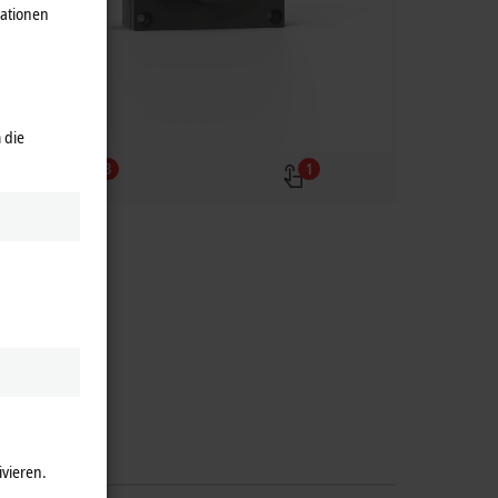
mationen
 die
3
1
ivieren.