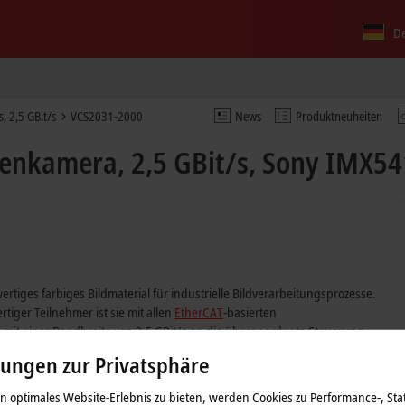
D
 2,5 GBit/s
VCS2031-2000
News
Produktneuheiten
enkamera, 2,5 GBit/s, Sony IMX541
tiges farbiges Bildmaterial für industrielle Bildverarbeitungsprozesse.
ertiger Teilnehmer ist sie mit allen
EtherCAT
-basierten
mit einer Bandbreite von 2,5 GBit/s an die übergeordnete Steuerung
lungen zur Privatsphäre
 optimales Website-Erlebnis zu bieten, werden Cookies zu Performance-, Stat