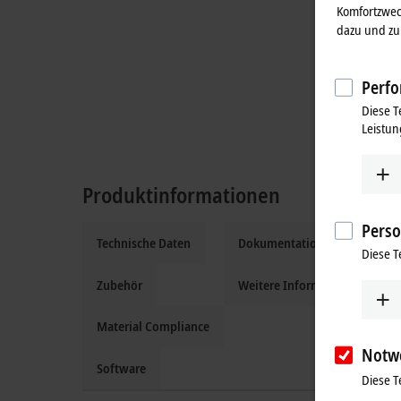
Komfortzwec
dazu und zu 
Perfo
Diese T
Leistun
Produktinformationen
Perso
Technische Daten
Dokumentation und Downloa
Diese T
Zubehör
Weitere Informationen
Material Compliance
Notw
Software
Diese T