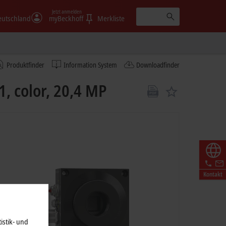
Jetzt anmelden
eutschland
myBeckhoff
Merkliste
Produktfinder
Information System
Downloadfinder
, color, 20,4 MP
Kontakt
istik- und