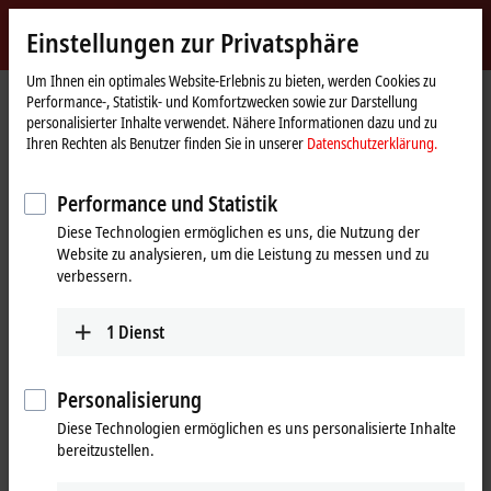
Jetzt anmelden
Einstellungen zur Privatsphäre
myBeckhoff
Beckhoff
-
Um Ihnen ein optimales Website-Erlebnis zu bieten, werden Cookies zu
Performance-, Statistik- und Komfortzwecken sowie zur Darstellung
New
personalisierter Inhalte verwendet. Nähere Informationen dazu und zu
Automation
Startseite
Support
Service-Produkte
Service-Produkte I/O
Ihren Rechten als Benutzer finden Sie in unserer
Datenschutzerklärung.
Technology
IP1000-Bxxx
IP1000-B520
Performance und Statistik
IP1000-B520 | Feldbus Box, 8-
Diese Technologien ermöglichen es uns, die Nutzung der
Kanal-Digital-Eingang,
Website zu analysieren, um die Leistung zu messen und zu
®
DeviceNet
, 24 V DC, 3 ms, Ø8
verbessern.
(Servicephase)
1
Dienst
Personalisierung
Diese Technologien ermöglichen es uns personalisierte Inhalte
bereitzustellen.