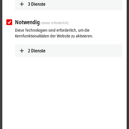
3
Dienste
Notwendig
(immer erforderlich)
Diese Technologien sind erforderlich, um die
Kernfunktionalitäten der Website zu aktivieren.
2
Dienste
1
Der Digital-Eingang IP1000-Bxxx erfasst die binären Steuersignale aus
der Prozessebene und transportiert sie zum übergeordneten
Automatisierungsgerät. Der Signalzustand wird über Leuchtdioden
angezeigt. Der Signalanschluss erfolgt über schnappbare
Steckverbinder Ø8 mm.