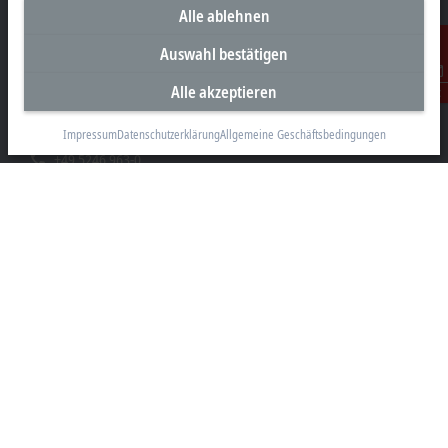
Alle ablehnen
Unternehmenszentrale Deutschland
Auswahl bestätigen
Beckhoff Automation GmbH & Co. KG
Alle akzeptieren
Kontakt
Hülshorstweg 20
33415 Verl
Impressum
Datenschutzerklärung
Allgemeine Geschäftsbedingungen
+49 5246 963-0
info@beckhoff.com
Kontaktinformationen
www.beckhoff.com/de-de/
Newsletter
Seite drucken
Unternehmen
Produkte und Branchen
Support
Soziale Medien