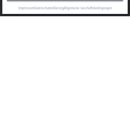
info@beckhoff.com
Impressum
Datenschutzerklärung
Allgemeine Geschäftsbedingungen
Kontaktinformationen
www.beckhoff.com/de-de/
Newsletter
Seite drucken
Unternehmen
Produkte und Branchen
Support
Soziale Medien
Impressum
Nutzungsbedingungen
Datenschutzerklärung
Allgemeine Geschäftsbedingungen
Einstellungen zur Privatsphäre
Marken
© Beckhoff Automation 2026