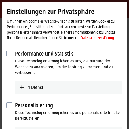
Jetzt anmelden
Einstellungen zur Privatsphäre
myBeckhoff
Beckhoff
-
Um Ihnen ein optimales Website-Erlebnis zu bieten, werden Cookies zu
Performance-, Statistik- und Komfortzwecken sowie zur Darstellung
New
personalisierter Inhalte verwendet. Nähere Informationen dazu und zu
Automation
Startseite
Support
Service-Produkte
Service-Produkte IPC
Ihren Rechten als Benutzer finden Sie in unserer
Datenschutzerklärung.
Technology
CX1500-M310
Performance und Statistik
CX1500-M310 | PROFIBUS-
Diese Technologien ermöglichen es uns, die Nutzung der
Master-Feldbusanschaltung
Website zu analysieren, um die Leistung zu messen und zu
(Servicephase)
verbessern.
1
Dienst
Personalisierung
Diese Technologien ermöglichen es uns personalisierte Inhalte
bereitzustellen.