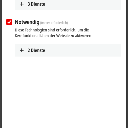
3
Dienste
Notwendig
(immer erforderlich)
Diese Technologien sind erforderlich, um die
Kernfunktionalitäten der Website zu aktivieren.
2
Dienste
1
Der
PROFIBUS
-Feldbusmaster CX1500-M310 ermöglicht das
dezentrale Einsammeln von Prozessdaten und Signalen auch bei
weitläufigeren Maschinen oder Anlagen. Der Einsatz von
Feldbusmastermodulen ermöglicht einem CX10x0-System die Nutzung
aller Beckhoff Feldbuskomponenten (z. B. Buskoppler, Busklemmen
Controller, Antriebstechnik) als dezentrale Steuerungskomponenten