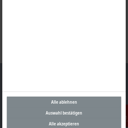
Unternehmenszentrale Deutschland
Beckhoff Automation GmbH & Co. KG
Alle ablehnen
Hülshorstweg 20
Auswahl bestätigen
33415 Verl
+49 5246 963-0
Alle akzeptieren
Kontakt