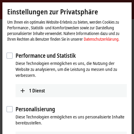
Jetzt anmelden
Einstellungen zur Privatsphäre
myBeckhoff
Beckhoff
-
Um Ihnen ein optimales Website-Erlebnis zu bieten, werden Cookies zu
Performance-, Statistik- und Komfortzwecken sowie zur Darstellung
New
personalisierter Inhalte verwendet. Nähere Informationen dazu und zu
Automation
Startseite
Unternehmen
Globale Präsenz
Malta
Ihren Rechten als Benutzer finden Sie in unserer
Datenschutzerklärung.
Technology
JMartans Automation, Malta
Performance und Statistik
Diese Technologien ermöglichen es uns, die Nutzung der
Website zu analysieren, um die Leistung zu messen und zu
Adresse und Kontakt
verbessern.
JMartans Automation
Technischer Support
F10B Mosta
1
Dienst
+356 21420655
Technopark
info@jmartans.com
MST 3000
Mosta
Malta
Personalisierung
Diese Technologien ermöglichen es uns personalisierte Inhalte
+356 21420655
bereitzustellen.
info@jmartans.com
www.jmartans.com