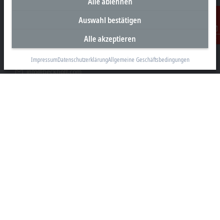
Alle ablehnen
Unternehmenszentrale Deutschland
Auswahl bestätigen
Beckhoff Automation GmbH & Co. KG
Hülshorstweg 20
Alle akzeptieren
Kontakt
33415 Verl
Impressum
Datenschutzerklärung
Allgemeine Geschäftsbedingungen
+49 5246 963-0
info@beckhoff.com
Kontaktinformationen
www.beckhoff.com/de-de/
Newsletter
Seite drucken
Unternehmen
Produkte und Branchen
Support
Soziale Medien