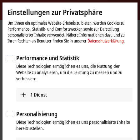
Jetzt anmelden
Einstellungen zur Privatsphäre
myBeckhoff
Beckhoff
-
Um Ihnen ein optimales Website-Erlebnis zu bieten, werden Cookies zu
Performance-, Statistik- und Komfortzwecken sowie zur Darstellung
New
personalisierter Inhalte verwendet. Nähere Informationen dazu und zu
Automation
Startseite
Unternehmen
Globale Präsenz
Mexiko
Ihren Rechten als Benutzer finden Sie in unserer
Datenschutzerklärung.
Technology
Beckhoff Automation Mexiko
Performance und Statistik
Diese Technologien ermöglichen es uns, die Nutzung der
Website zu analysieren, um die Leistung zu messen und zu
Adresse und Kontakt
verbessern.
Unternehmenszentrale
Vertrieb
Mexiko
1
Dienst
+52 55 75998057
Beckhoff Automation, S.A. de
ventas@beckhoff.com.mx
C.V.
Boulevard Manuel Ávila
Personalisierung
Camacho 2610, Torre B, Piso 9,
Diese Technologien ermöglichen es uns personalisierte Inhalte
Colonia Valle de los Pinos,
bereitzustellen.
Tlalnepantla de Baz
México
CP 54040