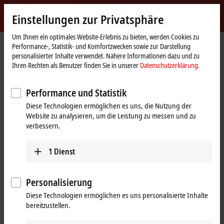
Jetzt anmelden
Einstellungen zur Privatsphäre
myBeckhoff
Beckhoff
-
Um Ihnen ein optimales Website-Erlebnis zu bieten, werden Cookies zu
Performance-, Statistik- und Komfortzwecken sowie zur Darstellung
New
personalisierter Inhalte verwendet. Nähere Informationen dazu und zu
Automation
Startseite
Unternehmen
Globale Präsenz
Tschechien
Training
Ihren Rechten als Benutzer finden Sie in unserer
Datenschutzerklärung.
Technology
Training, Tschechien
Performance und Statistik
Diese Technologien ermöglichen es uns, die Nutzung der
Website zu analysieren, um die Leistung zu messen und zu
Adresse und Kontakt
verbessern.
Training
Beckhoff Automation s.r.o.
1
Dienst
Sochorova 23
61600
Brünn
Tschechien
Personalisierung
Diese Technologien ermöglichen es uns personalisierte Inhalte
+420 511 189 250
bereitzustellen.
training.cz@beckhoff.com
www.beckhoff.com/cs-cz/