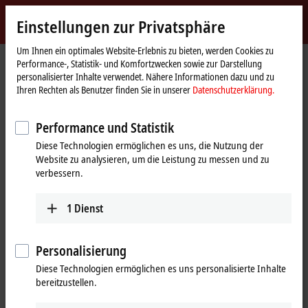
Jetzt anmelden
Einstellungen zur Privatsphäre
myBeckhoff
Beckhoff
-
Um Ihnen ein optimales Website-Erlebnis zu bieten, werden Cookies zu
Performance-, Statistik- und Komfortzwecken sowie zur Darstellung
New
personalisierter Inhalte verwendet. Nähere Informationen dazu und zu
Automation
Startseite
Unternehmen
Globale Präsenz
Türkiye
Ihren Rechten als Benutzer finden Sie in unserer
Datenschutzerklärung.
Technology
Unternehmenszentrale Türkiye
Performance und Statistik
Unternehmenszentrale Türkiye
Diese Technologien ermöglichen es uns, die Nutzung der
Website zu analysieren, um die Leistung zu messen und zu
verbessern.
Adresse und Kontakt
Unternehmenszentrale
Vertrieb
1
Dienst
Türkiye
+90 532 111 4 225
Beckhoff Otomasyon Ltd. Şti.
info@beckhoff.com.tr
Akkom 3. Blok Kelif Plaza 4. Kat
Personalisierung
34768
Ümraniye İstanbul
Training
Diese Technologien ermöglichen es uns personalisierte Inhalte
Türkiye
bereitzustellen.
+90 532 111 4 225
+90 532 111 4 225
training@beckhoff.com.tr