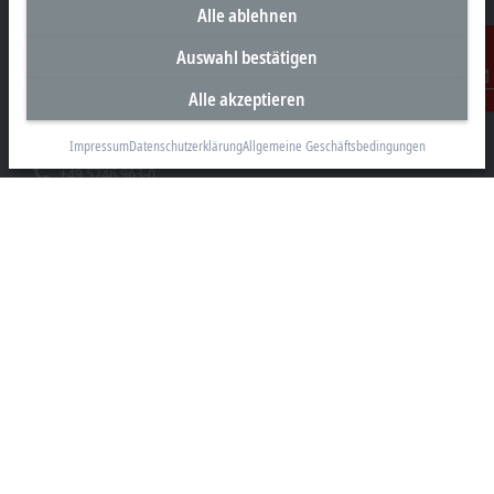
Alle ablehnen
Unternehmenszentrale Deutschland
Auswahl bestätigen
Beckhoff Automation GmbH & Co. KG
Alle akzeptieren
Kontakt
Hülshorstweg 20
33415 Verl
Impressum
Datenschutzerklärung
Allgemeine Geschäftsbedingungen
+49 5246 963-0
info@beckhoff.com
Kontaktinformationen
www.beckhoff.com/de-de/
Newsletter
Seite drucken
Unternehmen
Produkte und Branchen
Support
Soziale Medien