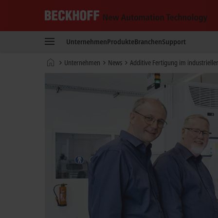
Beckhoff
-
Unternehmen
Produkte
Branchen
Support
New
Automation
Startseite
Unternehmen
News
Additive Fertigung im industriell
Technology