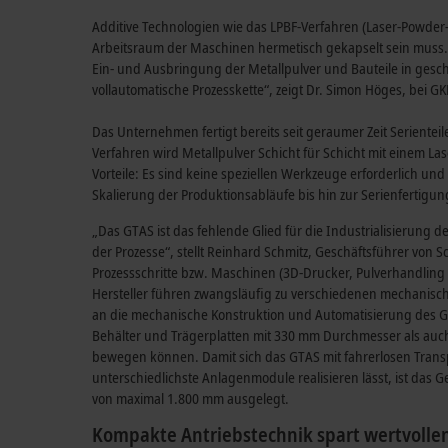
Additive Technologien wie das LPBF-Verfahren (Laser-Powder-B
Arbeitsraum der Maschinen hermetisch gekapselt sein muss. G
Ein- und Ausbringung der Metallpulver und Bauteile in ges
vollautomatische Prozesskette“, zeigt Dr. Simon Höges, bei G
Das Unternehmen fertigt bereits seit geraumer Zeit Serienteil
Verfahren wird Metallpulver Schicht für Schicht mit einem Las
Vorteile: Es sind keine speziellen Werkzeuge erforderlich und
Skalierung der Produktionsabläufe bis hin zur Serienfertigun
„Das GTAS ist das fehlende Glied für die Industrialisierung 
der Prozesse“, stellt Reinhard Schmitz, Geschäftsführer von
Prozessschritte bzw. Maschinen (3D-Drucker, Pulverhandling 
Hersteller führen zwangsläufig zu verschiedenen mechanische
an die mechanische Konstruktion und Automatisierung des 
Behälter und Trägerplatten mit 330 mm Durchmesser als auch 
bewegen können. Damit sich das GTAS mit fahrerlosen Transp
unterschiedlichste Anlagenmodule realisieren lässt, ist da
von maximal 1.800 mm ausgelegt.
Kompakte Antriebstechnik spart wertvoll