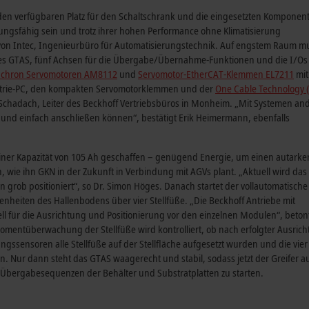
n verfügbaren Platz für den Schaltschrank und die eingesetzten Komponen
stungsfähig sein und trotz ihrer hohen Performance ohne Klimatisierung
von Intec, Ingenieurbüro für Automatisierungstechnik. Auf engstem Raum m
des GTAS, fünf Achsen für die Übergabe/Übernahme-Funktionen und die I/Os 
nchron Servomotoren AM8112
und
Servomotor-EtherCAT-Klemmen EL7211
mit
strie-PC, den kompakten Servomotorklemmen und der
One Cable Technology 
m Schadach, Leiter des Beckhoff Vertriebsbüros in Monheim. „Mit Systemen an
n und einfach anschließen können“, bestätigt Erik Heimermann, ebenfalls
iner Kapazität von 105 Ah geschaffen – genügend Energie, um einen autarke
, wie ihn GKN in der Zukunft in Verbindung mit AGVs plant. „Aktuell wird da
 grob positioniert“, so Dr. Simon Höges. Danach startet der vollautomatische
heiten des Hallenbodens über vier Stellfüße. „Die Beckhoff Antriebe mit
l für die Ausrichtung und Positionierung vor den einzelnen Modulen“, beton
momentüberwachung der Stellfüße wird kontrolliert, ob nach erfolgter Ausric
gssensoren alle Stellfüße auf der Stellfläche aufgesetzt wurden und die vier
. Nur dann steht das GTAS waagerecht und stabil, sodass jetzt der Greifer au
Übergabesequenzen der Behälter und Substratplatten zu starten.