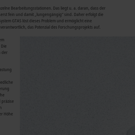
zelne Bearbeitungsstationen. Das liegt u. a. daran, dass der
erst fein und damit „lungengängig“ sind. Daher erfolgt die
stem GTAS löst dieses Problem und ermöglicht eine
verantwortlich, das Potenzial des Forschungsprojekts auf.
sem
 Die
n der
lastung
iedliche
derung
che
 präzise
n
ner Höhe