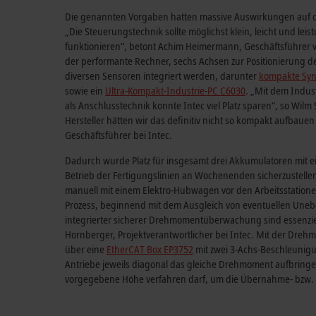
Die genannten Vorgaben hatten massive Auswirkungen auf de
„Die Steuerungstechnik sollte möglichst klein, leicht und lei
funktionieren“, betont Achim Heimermann, Geschäftsführer 
der performante Rechner, sechs Achsen zur Positionierung 
diversen Sensoren integriert werden, darunter
kompakte Sy
sowie ein
Ultra-Kompakt-Industrie-PC C6030
. „Mit dem Indu
als Anschlusstechnik konnte Intec viel Platz sparen“, so Wil
Hersteller hätten wir das definitiv nicht so kompakt aufbaue
Geschäftsführer bei Intec.
Dadurch wurde Platz für insgesamt drei Akkumulatoren mit e
Betrieb der Fertigungslinien an Wochenenden sicherzustellen
manuell mit einem Elektro-Hubwagen vor den Arbeitsstationen
Prozess, beginnend mit dem Ausgleich von eventuellen Uneben
integrierter sicherer Drehmomentüberwachung sind essenziel
Hornberger, Projektverantwortlicher bei Intec. Mit der Dreh
über eine
EtherCAT Box EP3752
mit zwei 3-Achs-Beschleunigun
Antriebe jeweils diagonal das gleiche Drehmoment aufbringen
vorgegebene Höhe verfahren darf, um die Übernahme- bzw. 