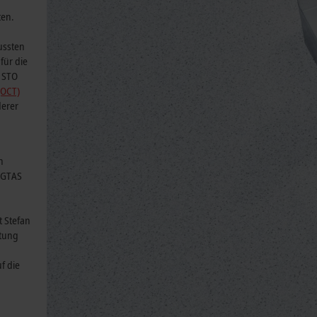
ten.
ussten
für die
 STO
(OCT)
derer
n
s GTAS
t Stefan
htung
f die