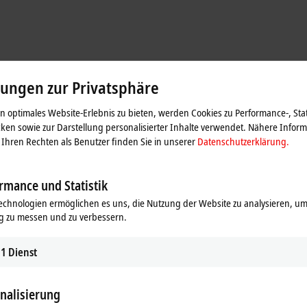
lungen zur Privatsphäre
 optimales Website-Erlebnis zu bieten, werden Cookies zu Performance-, Stat
ken sowie zur Darstellung personalisierter Inhalte verwendet. Nähere Infor
Ihren Rechten als Benutzer finden Sie in unserer
Datenschutzerklärung.
trol
 GTAS Positionsabweichungen vor den Modulen aus. „Die Genauigkeit liegt d
rmance und Statistik
kelversatz“, so Reinhard Schmitz. Um diese Präzision zu erreichen, kommt
echnologien ermöglichen es uns, die Nutzung der Website zu analysieren, um
Link-Klemme
EL6224 eingelesen werden. Den Winkelversatz zwischen GTAS u
g zu messen und zu verbessern.
therCAT-Anschaltung. „Über
EtherCAT
kann Intec die XML-Beschreibung der 
ten zugreifen“, zeigt Wilm Schadach die Offenheit von PC-based Control auf. P
 QR-Codes an jedem Maschinenmodul kontrolliert, ob der Grundträger vor 
1
Dienst
 Zur Unterstützung wird dem Bediener des Elektro-Hubwagens am
Control Panel
und der Einbausituation ist es zudem notwendig, die Kamerabeleuchtung mit
nalisierung
e Flexibilität von PC-based Control in einem System – vielfältige I/Os,