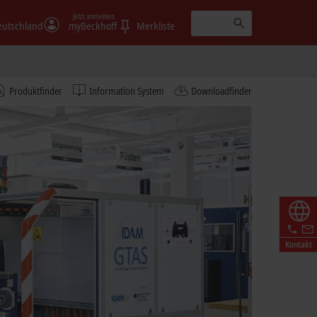
Jetzt anmelden
eutschland
myBeckhoff
Merkliste
Produktfinder
Information System
Downloadfinder
Kontakt