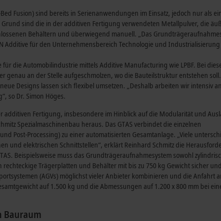
ed Fusion) sind bereits in Serienanwendungen im Einsatz, jedoch nur als ein
rund sind die in der additiven Fertigung verwendeten Metallpulver, die äuß
chlossenen Behältern und überwiegend manuell. „Das Grundträgeraufnahmesy
KN Additive für den Unternehmensbereich Technologie und Industrialisierung 
e für die Automobilindustrie mittels Additive Manufacturing wie LPBF. Bei die
er genau an der Stelle aufgeschmolzen, wo die Bauteilstruktur entstehen soll.
 neue Designs lassen sich flexibel umsetzen. „Deshalb arbeiten wir intensiv a
g“, so Dr. Simon Höges.
der additiven Fertigung, insbesondere im Hinblick auf die Modularität und Aus
 Schmitz Spezialmaschinenbau heraus. Das GTAS verbindet die einzelnen
und Post-Processing) zu einer automatisierten Gesamtanlage. „Viele untersch
n und elektrischen Schnittstellen“, erklärt Reinhard Schmitz die Herausfor
GTAS. Beispielsweise muss das Grundträgeraufnahmesystem sowohl zylindris
rechteckige Trägerplatten und Behälter mit bis zu 750 kg Gewicht sicher und
ortsystemen (AGVs) möglichst vieler Anbieter kombinieren und die Anfahrt a
s Gesamtgewicht auf 1.500 kg und die Abmessungen auf 1.200 x 800 mm bei ei
en Bauraum