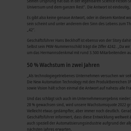
Seinen Ursprung hat das in der legendären Science-Fiction-S
Universum und dem ganzen Rest". Die Antwort ist eindeutig,
Es gibt also keine genaue Antwort, oder in diesem Kontext woh
sein scheint und unter anderem den Sinn des Lebens zum Them
„42“.
Geschäftsführer Hans Beckhoff ist ebenso von der Story dahint
Selbst sein PKW-Nummernschild trägt die Ziffer 4242. „Da wi
um das Hermannsdenkmal mit rund 3.500 Mitarbeitenden aus 
50 % Wachstum in zwei Jahren
„Als technologiegetriebenes Unternehmen versuchen wir seit
Die New Automation Technology mit den Produktbereichen IP
sowie Vision hält schon einmal die Antwort auf nahezu alle F
Und das schlägt sich auch im Unternehmensergebnis nieder: 
28 % gewachsen sind, wird unsere Wachstumsquote 2022 größer
Vielleicht etwas gedämpfter, aber immer noch deutlich. Gera
Geschäftsführer informiert, dass diese Entwicklung weltweit ä
auch speziell der Automatisierungsindustrie aufgrund der al
nächsten Jahres erwarten.