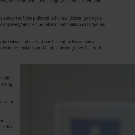
e ist „42“ die Antwort auf die Frage „nach dem Leben, dem
ne Antwort auf eine philosophische bzw. tiefsinnige Frage zu
e and everything“ ein, erhält man automatisch das Ergebnis
die Galaxis’ übt die Zahl eine besondere Faszination aus.“
 wir in diesem Jahr zum 42. Jubiläum ein großes Fest rund
khoff.
sierung
 Jahr um
und
fte des