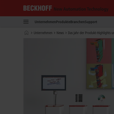
Beckhoff
-
Unternehmen
Produkte
Branchen
Support
New
Automation
Startseite
Unternehmen
News
Das Jahr der Produkt-Highlights u
Technology