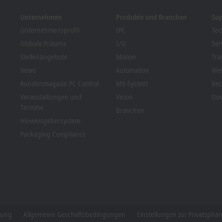
Unternehmen
Produkte und Branchen
Su
Unternehmensprofil
IPC
Tec
Globale Präsenz
I/O
Ser
Stellenangebote
Motion
Tra
News
Automation
We
Kundenmagazin PC Control
MX-System
Bec
Veranstaltungen und
Vision
Dow
Termine
Branchen
Hinweisgebersystem
Packaging Compliance
rung
Allgemeine Geschäftsbedingungen
Einstellungen zur Privatsphär