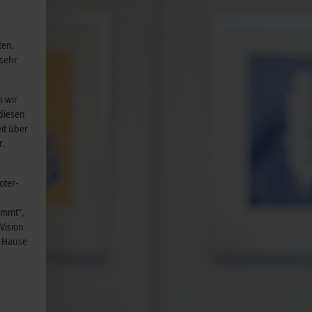
ten.
 sehr
n wir
 diesen
it über
r.
oter-
immt“,
Vision
m Hause