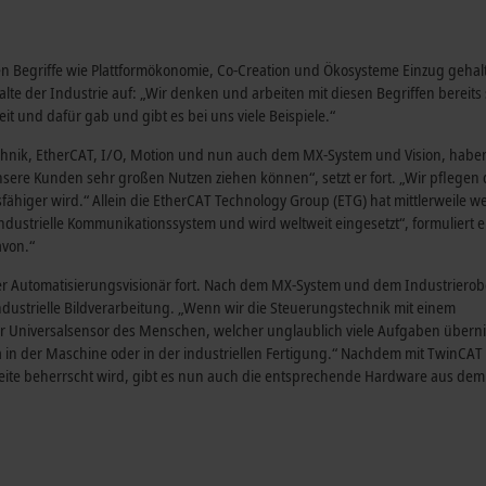
en Begriffe wie Plattformökonomie, Co-Creation und Ökosysteme Einzug gehal
te der Industrie auf: „Wir denken und arbeiten mit diesen Begriffen bereits
t und dafür gab und gibt es bei uns viele Beispiele.“
hnik, EtherCAT, I/O, Motion und nun auch dem MX-System und Vision, habe
nsere Kunden sehr großen Nutzen ziehen können“, setzt er fort. „Wir pflegen
ähiger wird.“ Allein die EtherCAT Technology Group (ETG) hat mittlerweile we
industrielle Kommunikationssystem und wird weltweit eingesetzt“, formuliert e
avon.“
er Automatisierungsvisionär fort. Nach dem MX-System und dem Industrierob
industrielle Bildverarbeitung. „Wenn wir die Steuerungstechnik mit einem
r Universalsensor des Menschen, welcher unglaublich viele Aufgaben übern
era in der Maschine oder in der industriellen Fertigung.“ Nachdem mit TwinCAT 
Seite beherrscht wird, gibt es nun auch die entsprechende Hardware aus de