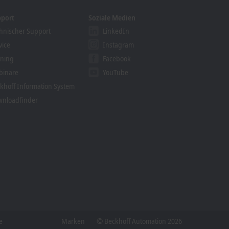
pport
Soziale Medien
hnischer Support
LinkedIn
vice
Instagram
ining
Facebook
binare
YouTube
khoff Information System
nloadfinder
e
Marken
© Beckhoff Automation 2026