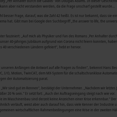
tory „Per Anhalter durch die Galaxis“ von Douglas Adams. In dieser Geschicht
 kann aber nicht verstanden werden, da die Frage unscharf gestellt wurde…
l besser Frage, darauf, was die Zahl 42 heißt. Es ist nur bekannt, dass sie ei
a hat. Gibt man bei Google den Suchbegriff „the answer to life, the univers
er fasziniert: „Auf mich als Physiker und Fan des Romans ‚Per Anhalter durch 
r unser 40-jähriges Jubiläum aufgrund von Corona nicht feiern konnten, haben
40 verschiedenen Ländern gefeiert“, hebt er hervor.
 unseren Anfängen die Antwort auf alle Fragen zu finden“, bekennt Hans Bec
C, I/O, Motion, TwinCAT, dem MX-System für die schaltschranklose Automati
ragen der Automatisierung parat.
„Wir sind gut im Rennen“, bestätigt der Unternehmer. „Nachdem wir letztes
 20 % sein.“ Er setzt fort: „Auch der Auftragseingang steigt nach wie vor.
de im Maschinenbau sind derzeit keine Anzeichen einer Krise erkennbar.“ Der
hnlich verläuft, weist aber auch darauf hin, dass viele Kenner der Industrie 
lgemeinen wirtschaftlichen Rahmenbedingungen eine Krise in der zweiten Häl