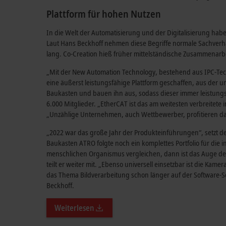
Plattform für hohen Nutzen
In die Welt der Automatisierung und der Digitalisierung hab
Laut Hans Beckhoff nehmen diese Begriffe normale Sachverhal
lang. Co-Creation hieß früher mittelständische Zusammenarbei
„Mit der New Automation Technology, bestehend aus IPC-Tec
eine äußerst leistungsfähige Plattform geschaffen, aus der u
Baukasten und bauen ihn aus, sodass dieser immer leistungsf
6.000 Mitglieder. „EtherCAT ist das am weitesten verbreitete 
„Unzählige Unternehmen, auch Wettbewerber, profitieren d
„2022 war das große Jahr der Produkteinführungen“, setzt d
Baukasten ATRO folgte noch ein komplettes Portfolio für die 
menschlichen Organismus vergleichen, dann ist das Auge de
teilt er weiter mit. „Ebenso universell einsetzbar ist die Kam
das Thema Bildverarbeitung schon länger auf der Software-
Beckhoff.
Weiterlesen