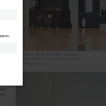
ivieren.
Hans Beckhoff: „Mit der neuen Multi-Computing-
Funktion für XPlanar lassen sich nahezu unbegrenzt
große Anlagen steuern.“
ereits
te eine
eist
gern,