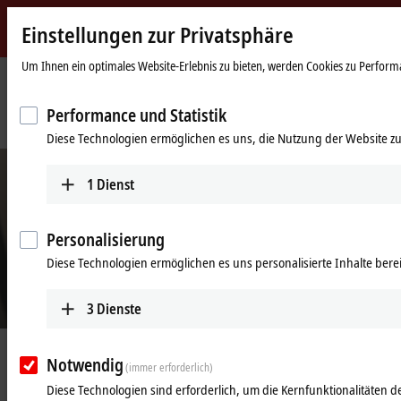
Einstellungen zur Privatsphäre
Beckhoff
-
Um Ihnen ein optimales Website-Erlebnis zu bieten, werden Cookies zu Performan
New
Automation
Startseite
Unternehmen
News
Performance und Statistik
Technology
Erst flexible Automatisierung ermöglicht hochflexible Drucktechnik
Diese Technologien ermöglichen es uns, die Nutzung der Website zu
1
Dienst
Personalisierung
Diese Technologien ermöglichen es uns personalisierte Inhalte berei
3
Dienste
© Comec Italia
03.05.2022
Notwendig
(immer erforderlich)
Erst flexible Automatisierung
Diese Technologien sind erforderlich, um die Kernfunktionalitäten de