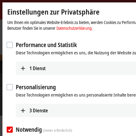
Einstellungen zur Privatsphäre
Beckhoff
-
Um Ihnen ein optimales Website-Erlebnis zu bieten, werden Cookies zu Performa
Benutzer finden Sie in unserer
Datenschutzerklärung.
New
Automation
Startseite
Unternehmen
News
Technology
Festivaltheater mit modernisierter und weiterentwickelter Bühnen- und
Performance und Statistik
Akustiktechnik
Diese Technologien ermöglichen es uns, die Nutzung der Website zu
1
Dienst
Personalisierung
Diese Technologien ermöglichen es uns personalisierte Inhalte berei
3
Dienste
© www.justphoto.hu
11.11.2021
Notwendig
Festivaltheater mit modernisierter
(immer erforderlich)