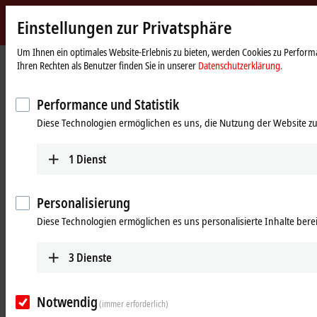
Einstellungen zur Privatsphäre
Beckhoff
-
Um Ihnen ein optimales Website-Erlebnis zu bieten, werden Cookies zu Performa
Ihren Rechten als Benutzer finden Sie in unserer
Datenschutzerklärung.
New
Automation
Startseite
Unternehmen
News
Technology
Künstliche Intelligenz: Bundeskanzlerin Angela Merkel lädt Hans Beckhoff zu
Performance und Statistik
Expertengespräch ein
Diese Technologien ermöglichen es uns, die Nutzung der Website zu
11.06.2018
Künstliche Intelligenz:
1
Dienst
Bundeskanzlerin Angela Merkel lädt
Hans Beckhoff zu Expertengespräch
Personalisierung
ein
Diese Technologien ermöglichen es uns personalisierte Inhalte berei
3
Dienste
Bundeskanzlerin Angela Merkel führte am 29. Mai 2018 im
Bundeskanzleramt ein Gespräch mit Experten zum Thema Künstliche
Intelligenz (KI). Eingeladen waren Fachleute aus Hochschulen,
Notwendig
Forschungseinrichtungen und Unternehmen. Zu ihnen zählte auch
(immer erforderlich)