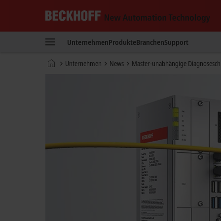
Beckhoff
-
Unternehmen
Produkte
Branchen
Support
New
Automation
Startseite
Unternehmen
News
Master-unabhängige Diagnoseschni
Technology