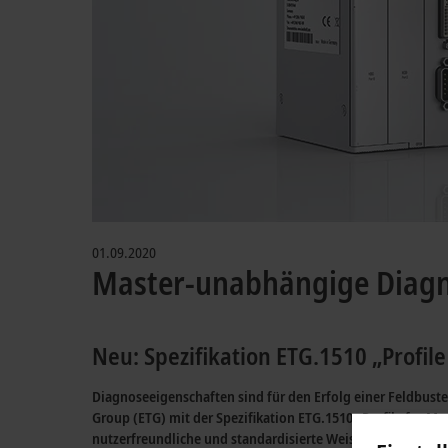
01.09.2020
Master-unabhängige Diagno
Neu: Spezifikation ETG.1510 „Profile
Diagnoseeigenschaften sind für den Erfolg einer Feldbus
Group (ETG) mit der Spezifikation ETG.1510 „Profile for M
nutzerfreundliche und standardisierte Weise ermöglicht, d