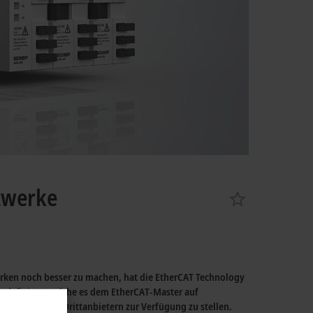
zwerke
rken noch besser zu machen, hat die EtherCAT Technology
le definiert, welche es dem EtherCAT-Master auf
für Tools von Drittanbietern zur Verfügung zu stellen.