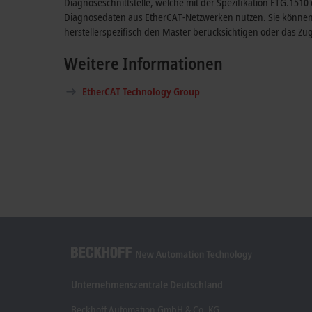
Diagnoseschnittstelle, welche mit der Spezifikation ETG.151
Diagnosedaten aus EtherCAT-Netzwerken nutzen. Sie können 
herstellerspezifisch den Master berücksichtigen oder das Zu
Weitere Informationen
EtherCAT Technology Group
Unternehmenszentrale Deutschland
Beckhoff Automation GmbH & Co. KG