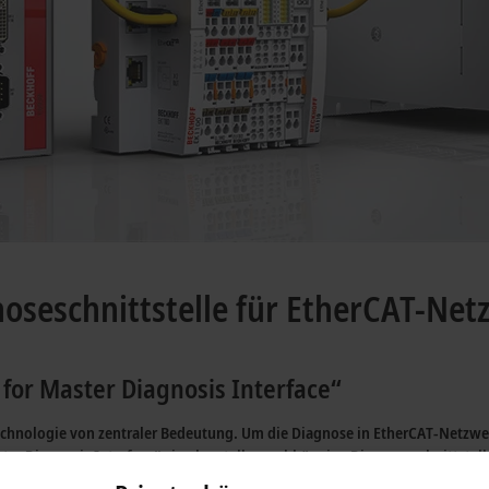
seschnittstelle für EtherCAT-Net
 for Master Diagnosis Interface“
technologie von zentraler Bedeutung. Um die Diagnose in EtherCAT-Netzwe
aster Diagnosis Interface“ eine herstellerunabhängige Diagnoseschnittstel
etaillierte Informationen zur Netzwerkdiagnose sowie zum Systemzustand 