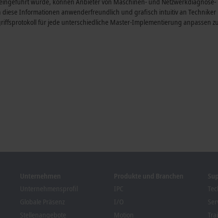
0 eingeführt wurde, können Anbieter von Maschinen- und Netzwerkdiagnose- T
diese Informationen anwenderfreundlich und grafisch intuitiv an Techniker
griffsprotokoll für jede unterschiedliche Master-Implementierung anpassen 
Unternehmen
Produkte und Branchen
Su
Unternehmensprofil
IPC
Tec
Globale Präsenz
I/O
Ser
Stellenangebote
Motion
Tra