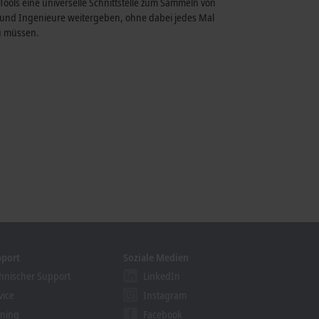
ools eine universelle Schnittstelle zum Sammeln von
 und Ingenieure weitergeben, ohne dabei jedes Mal
zu müssen.
pport
Soziale Medien
hnischer Support
LinkedIn
vice
Instagram
ining
Facebook