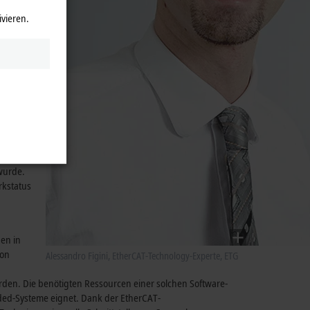
ehler
ivieren.
g
kstatus
ion
ht,
on wird
n
 wurde.
rkstatus
den in
ion
Alessandro Figini, EtherCAT-Technology-Experte, ETG
erden. Die benötigten Ressourcen einer solchen Software-
dded-Systeme eignet. Dank der EtherCAT-