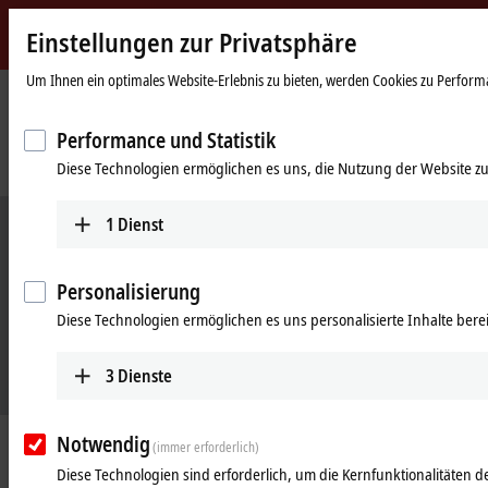
Einstellungen zur Privatsphäre
Beckhoff
-
Um Ihnen ein optimales Website-Erlebnis zu bieten, werden Cookies zu Performan
New
Automation
Startseite
Unternehmen
News
Performance und Statistik
Technology
Modulare Anlagenstrukturen im Green- und Brownfield mit PC-based
Diese Technologien ermöglichen es uns, die Nutzung der Website zu
Control
1
Dienst
Personalisierung
Diese Technologien ermöglichen es uns personalisierte Inhalte berei
3
Dienste
Notwendig
29.05.2024
(immer erforderlich)
Modulare Anlagenstrukturen im
Diese Technologien sind erforderlich, um die Kernfunktionalitäten de