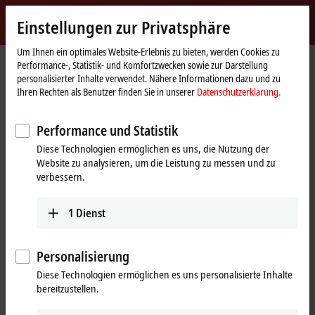
Jetzt anmelden
Einstellungen zur Privatsphäre
myBeckhoff
Beckhoff
-
Um Ihnen ein optimales Website-Erlebnis zu bieten, werden Cookies zu
Performance-, Statistik- und Komfortzwecken sowie zur Darstellung
New
personalisierter Inhalte verwendet. Nähere Informationen dazu und zu
Automation
Startseite
Unternehmen
News
AMB 2018 | Beckhoff Messe-TV
Ihren Rechten als Benutzer finden Sie in unserer
Datenschutzerklärung.
Technology
Performance und Statistik
Mit Klick auf "Akzeptieren" zeigen wir das Video und passen die
Diese Technologien ermöglichen es uns, die Nutzung der
Einstellung zur Privatsphäre an, dabei wird externer Inhalt von
Website zu analysieren, um die Leistung zu messen und zu
Vimeo geladen. Beachten Sie dazu bitte unsere
verbessern.
Datenschutzerklärung.
1
Dienst
Akzeptieren
Personalisierung
Diese Technologien ermöglichen es uns personalisierte Inhalte
11.10.2018
bereitzustellen.
AMB 2018 | Beckhoff Messe-TV