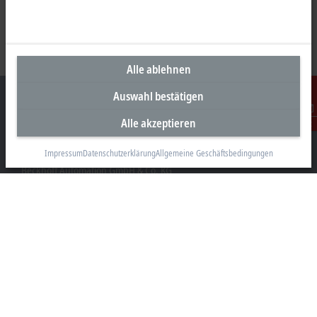
Alle ablehnen
Auswahl bestätigen
Alle akzeptieren
Kontakt
Unternehmenszentrale Deutschland
Impressum
Datenschutzerklärung
Allgemeine Geschäftsbedingungen
Beckhoff Automation GmbH & Co. KG
Hülshorstweg 20
33415 Verl
+49 5246 963-0
info@beckhoff.com
Kontaktinformationen
www.beckhoff.com/de-de/
Newsletter