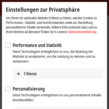
Jetzt anmelden
Einstellungen zur Privatsphäre
myBeckhoff
Beckhoff
-
Um Ihnen ein optimales Website-Erlebnis zu bieten, werden Cookies zu
Performance-, Statistik- und Komfortzwecken sowie zur Darstellung
New
personalisierter Inhalte verwendet. Nähere Informationen dazu und zu
Automation
Startseite
Unternehmen
News
Ihren Rechten als Benutzer finden Sie in unserer
Datenschutzerklärung.
Technology
Applikationsfilm: ETW Wollmershäuser - XTS zur Befüllung von
Glasgebinden für die Pharmaindustrie
Performance und Statistik
Diese Technologien ermöglichen es uns, die Nutzung der
Website zu analysieren, um die Leistung zu messen und zu
Mit Klick auf "Akzeptieren" zeigen wir das Video und passen die
verbessern.
Einstellung zur Privatsphäre an, dabei wird externer Inhalt von
Vimeo geladen. Beachten Sie dazu bitte unsere
Datenschutzerklärung.
1
Dienst
Akzeptieren
Personalisierung
Diese Technologien ermöglichen es uns personalisierte Inhalte
bereitzustellen.
25.11.2020