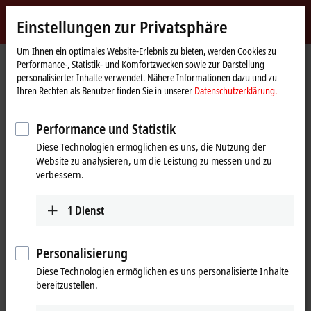
Jetzt anmelden
Einstellungen zur Privatsphäre
myBeckhoff
Beckhoff
-
Um Ihnen ein optimales Website-Erlebnis zu bieten, werden Cookies zu
Performance-, Statistik- und Komfortzwecken sowie zur Darstellung
New
personalisierter Inhalte verwendet. Nähere Informationen dazu und zu
Automation
Startseite
Unternehmen
News
C6015 | Ultra-Compact-IPC
Ihren Rechten als Benutzer finden Sie in unserer
Datenschutzerklärung.
Technology
Performance und Statistik
Mit Klick auf "Akzeptieren" zeigen wir das Video und passen die
Diese Technologien ermöglichen es uns, die Nutzung der
Einstellung zur Privatsphäre an, dabei wird externer Inhalt von
Website zu analysieren, um die Leistung zu messen und zu
Vimeo geladen. Beachten Sie dazu bitte unsere
verbessern.
Datenschutzerklärung.
1
Dienst
Akzeptieren
Personalisierung
Diese Technologien ermöglichen es uns personalisierte Inhalte
12.12.2016
bereitzustellen.
C6015 | Ultra-Compact-IPC