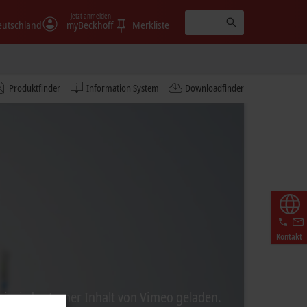
Jetzt anmelden
eutschland
myBeckhoff
Merkliste
Produktfinder
Information System
Downloadfinder
Kontakt
ei wird externer Inhalt von Vimeo geladen.