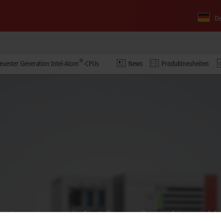
D
®
uester Generation Intel-Atom
-CPUs
News
Produktneuheiten
s Video und passen die Einstellung zur Privatsphäre an, dab