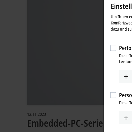
Einstel
Um Ihnen ein
Komfortzwec
dazu und zu 
Perfo
Diese T
Leistun
Perso
Diese T
12.11.2023
Embedded-PC-Serie CX5300 