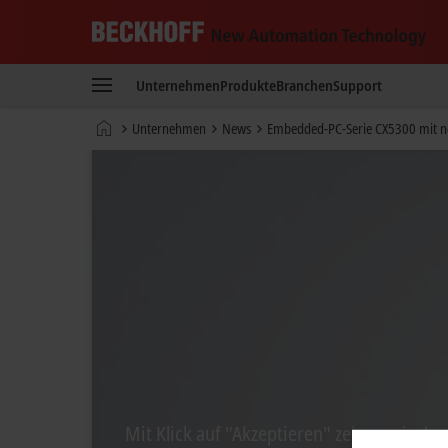
Beckhoff
-
Unternehmen
Produkte
Branchen
Support
New
Automation
Startseite
Unternehmen
News
Embedded-PC-Serie CX5300 mit ne
Technology
Mit Klick auf "Akzeptieren" zeigen wir da