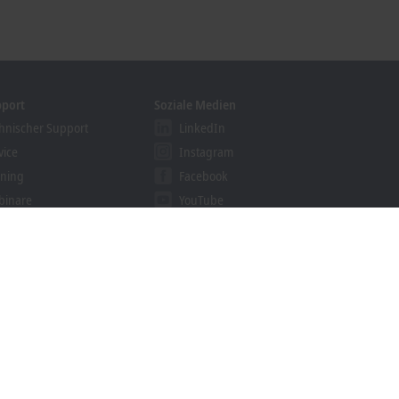
pport
Soziale Medien
hnischer Support
LinkedIn
vice
Instagram
ining
Facebook
binare
YouTube
khoff Information System
nloadfinder