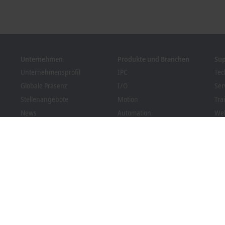
Unternehmen
Produkte und Branchen
Su
Unternehmensprofil
IPC
Tec
Globale Präsenz
I/O
Ser
Stellenangebote
Motion
Tra
News
Automation
We
Kundenmagazin PC Control
MX-System
Bec
Veranstaltungen und
Vision
Dow
Termine
Branchen
Hinweisgebersystem
Packaging Compliance