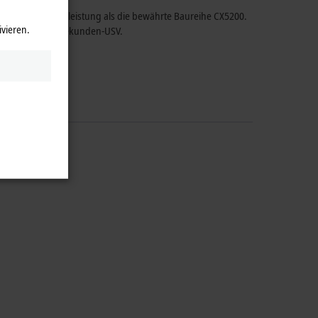
 60 % mehr Rechenleistung als die bewährte Baureihe CX5200.
ivieren.
e kapazitive 1-Sekunden-USV.