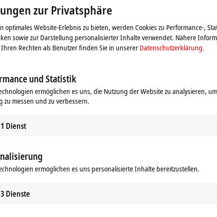
Beachten Sie dazu bitte unsere
Datenschutzerklärung.
lungen zur Privatsphäre
 optimales Website-Erlebnis zu bieten, werden Cookies zu Performance-, Stat
Akzeptieren
ken sowie zur Darstellung personalisierter Inhalte verwendet. Nähere Infor
Ihren Rechten als Benutzer finden Sie in unserer
Datenschutzerklärung.
rmance und Statistik
echnologien ermöglichen es uns, die Nutzung der Website zu analysieren, um
g zu messen und zu verbessern.
1
Dienst
nalisierung
echnologien ermöglichen es uns personalisierte Inhalte bereitzustellen.
3
Dienste
mit neuester Generation Intel-A