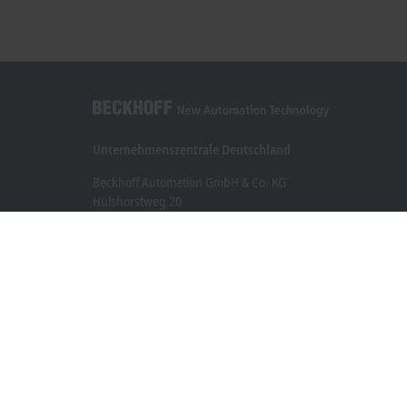
Unternehmenszentrale Deutschland
Beckhoff Automation GmbH & Co. KG
Hülshorstweg 20
33415 Verl
+49 5246 963-0
info@beckhoff.com
Kontaktinformationen
www.beckhoff.com/de-de/
Newsletter
Seite drucken