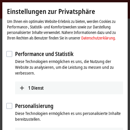
Jetzt anmelden
Einstellungen zur Privatsphäre
myBeckhoff
Beckhoff
-
Um Ihnen ein optimales Website-Erlebnis zu bieten, werden Cookies zu
Performance-, Statistik- und Komfortzwecken sowie zur Darstellung
New
personalisierter Inhalte verwendet. Nähere Informationen dazu und zu
Automation
Startseite
Unternehmen
News
EMO 2023: Beckhoff Messe-TV
Ihren Rechten als Benutzer finden Sie in unserer
Datenschutzerklärung.
Technology
Performance und Statistik
Mit Klick auf "Akzeptieren" zeigen wir das Video und passen die
Diese Technologien ermöglichen es uns, die Nutzung der
Einstellung zur Privatsphäre an, dabei wird externer Inhalt von
Website zu analysieren, um die Leistung zu messen und zu
Vimeo geladen. Beachten Sie dazu bitte unsere
verbessern.
Datenschutzerklärung.
1
Dienst
Akzeptieren
Personalisierung
Diese Technologien ermöglichen es uns personalisierte Inhalte
18.09.2023
bereitzustellen.
EMO 2023: Beckhoff Messe-TV