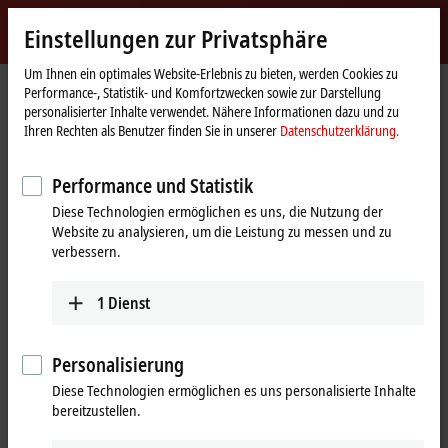
Jetzt anmelden
Einstellungen zur Privatsphäre
myBeckhoff
Beckhoff
-
Um Ihnen ein optimales Website-Erlebnis zu bieten, werden Cookies zu
Performance-, Statistik- und Komfortzwecken sowie zur Darstellung
New
personalisierter Inhalte verwendet. Nähere Informationen dazu und zu
Automation
Startseite
Unternehmen
News
Ihren Rechten als Benutzer finden Sie in unserer
Datenschutzerklärung.
Technology
Exakte Stromregelung und Synchronisierung von LED-Leuchten
Performance und Statistik
Diese Technologien ermöglichen es uns, die Nutzung der
Mit Klick auf "Akzeptieren" zeigen wir das Video und passen die
Website zu analysieren, um die Leistung zu messen und zu
Einstellung zur Privatsphäre an, dabei wird externer Inhalt von
verbessern.
Vimeo geladen. Beachten Sie dazu bitte unsere
Datenschutzerklärung.
1
Dienst
Akzeptieren
Personalisierung
Diese Technologien ermöglichen es uns personalisierte Inhalte
bereitzustellen.
09.03.2022