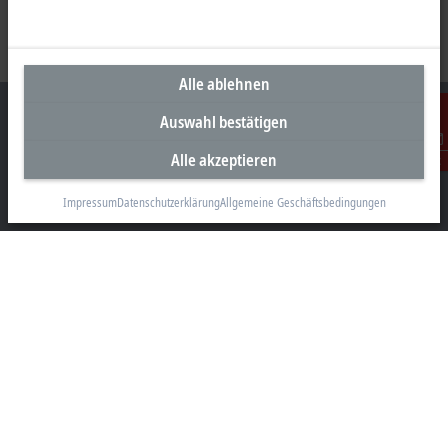
Alle ablehnen
Auswahl bestätigen
Alle akzeptieren
Kontakt
Unternehmenszentrale Deutschland
Impressum
Datenschutzerklärung
Allgemeine Geschäftsbedingungen
Beckhoff Automation GmbH & Co. KG
Hülshorstweg 20
33415 Verl
+49 5246 963-0
info@beckhoff.com
Kontaktinformationen
www.beckhoff.com/de-de/
Newsletter
Seite drucken