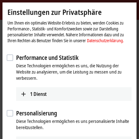
Jetzt anmelden
Einstellungen zur Privatsphäre
myBeckhoff
Beckhoff
-
Um Ihnen ein optimales Website-Erlebnis zu bieten, werden Cookies zu
Performance-, Statistik- und Komfortzwecken sowie zur Darstellung
New
personalisierter Inhalte verwendet. Nähere Informationen dazu und zu
Automation
Startseite
Unternehmen
News
Ihren Rechten als Benutzer finden Sie in unserer
Datenschutzerklärung.
Technology
FAQ zum Thema Module Type Package (MTP)
Performance und Statistik
Diese Technologien ermöglichen es uns, die Nutzung der
Mit Klick auf "Akzeptieren" zeigen wir das Video und passen die
Website zu analysieren, um die Leistung zu messen und zu
Einstellung zur Privatsphäre an, dabei wird externer Inhalt von
verbessern.
Vimeo geladen. Beachten Sie dazu bitte unsere
Datenschutzerklärung.
1
Dienst
Akzeptieren
Personalisierung
Diese Technologien ermöglichen es uns personalisierte Inhalte
bereitzustellen.
21.03.2024