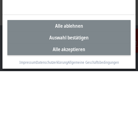
Alle ablehnen
Auswahl bestätigen
Alle akzeptieren
Kontakt
Unternehmenszentrale Deutschland
Impressum
Datenschutzerklärung
Allgemeine Geschäftsbedingungen
Beckhoff Automation GmbH & Co. KG
Hülshorstweg 20
33415 Verl
+49 5246 963-0
info@beckhoff.com
Kontaktinformationen
www.beckhoff.com/de-de/
Newsletter
Seite drucken