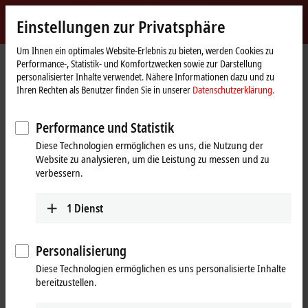
Jetzt anmelden
Einstellungen zur Privatsphäre
myBeckhoff
Beckhoff
-
Um Ihnen ein optimales Website-Erlebnis zu bieten, werden Cookies zu
Performance-, Statistik- und Komfortzwecken sowie zur Darstellung
New
personalisierter Inhalte verwendet. Nähere Informationen dazu und zu
Automation
Startseite
Unternehmen
News
Hannover Messe 2016 | Tag 1
Ihren Rechten als Benutzer finden Sie in unserer
Datenschutzerklärung.
Technology
Performance und Statistik
Mit Klick auf "Akzeptieren" zeigen wir das Video und passen die
Diese Technologien ermöglichen es uns, die Nutzung der
Einstellung zur Privatsphäre an, dabei wird externer Inhalt von
Website zu analysieren, um die Leistung zu messen und zu
Vimeo geladen. Beachten Sie dazu bitte unsere
verbessern.
Datenschutzerklärung.
1
Dienst
Akzeptieren
Personalisierung
Diese Technologien ermöglichen es uns personalisierte Inhalte
26.04.2016
bereitzustellen.
Hannover Messe 2016 | Tag 1