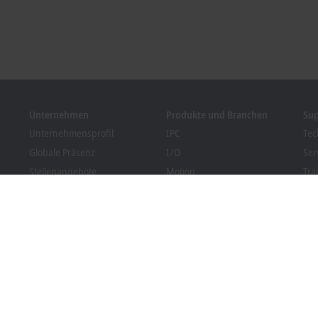
Unternehmen
Produkte und Branchen
Su
Unternehmensprofil
IPC
Tec
Globale Präsenz
I/O
Ser
Stellenangebote
Motion
Tra
News
Automation
We
Kundenmagazin PC Control
MX-System
Bec
Veranstaltungen und
Vision
Dow
Termine
Branchen
Hinweisgebersystem
Packaging Compliance