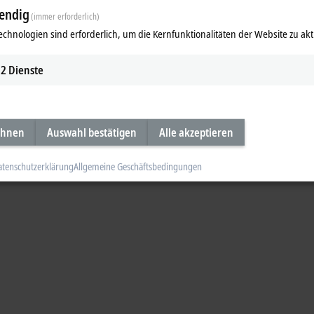
1: Mehrwert schaffen mit PC-Contr
endig
(immer erforderlich)
echnologien sind erforderlich, um die Kernfunktionalitäten der Website zu akt
Themen: Mehrwert schaffen mit PC-Control für Industrie 4.0; die neue Highe
ideo
2
Dienste
ehnen
Auswahl bestätigen
Alle akzeptieren
atenschutzerklärung
Allgemeine Geschäftsbedingungen