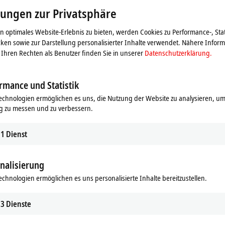
s Video und passen die Einstellung zur Privatsphäre an, dab
lungen zur Privatsphäre
Beachten Sie dazu bitte unsere
Datenschutzerklärung.
 optimales Website-Erlebnis zu bieten, werden Cookies zu Performance-, Stat
ken sowie zur Darstellung personalisierter Inhalte verwendet. Nähere Infor
Akzeptieren
Ihren Rechten als Benutzer finden Sie in unserer
Datenschutzerklärung.
rmance und Statistik
echnologien ermöglichen es uns, die Nutzung der Website zu analysieren, um
g zu messen und zu verbessern.
1
Dienst
nalisierung
echnologien ermöglichen es uns personalisierte Inhalte bereitzustellen.
3
Dienste