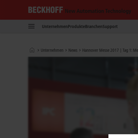
Beckhoff
-
Unternehmen
Produkte
Branchen
Support
New
Automation
Technology
Startseite
Unternehmen
News
Hannover Messe 2017 | Tag 1: Meh