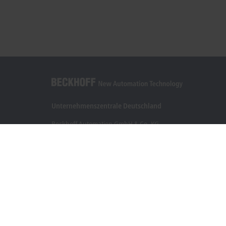
Unternehmenszentrale Deutschland
Beckhoff Automation GmbH & Co. KG
Hülshorstweg 20
33415 Verl
+49 5246 963-0
info@beckhoff.com
Kontaktinformationen
www.beckhoff.com/de-de/
Newsletter