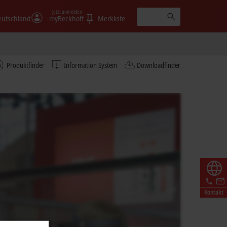
Jetzt anmelden
eutschland
myBeckhoff
Merkliste
Produktfinder
Information System
Downloadfinder
Kontakt