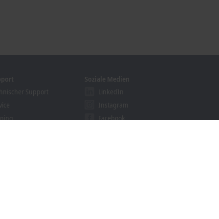
pport
Soziale Medien
hnischer Support
LinkedIn
vice
Instagram
ining
Facebook
binare
YouTube
khoff Information System
nloadfinder