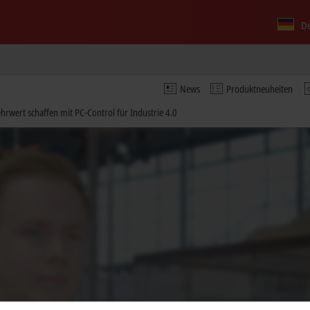
D
News
Produktneuheiten
rwert schaffen mit PC-Control für Industrie 4.0