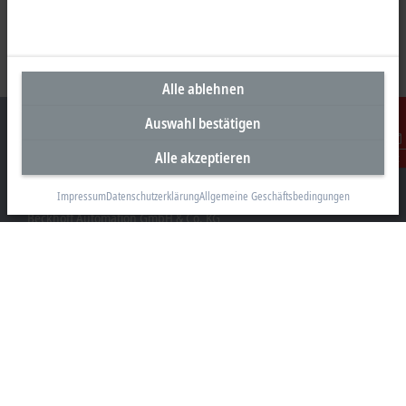
Alle ablehnen
Auswahl bestätigen
Alle akzeptieren
Kontakt
Unternehmenszentrale Deutschland
Impressum
Datenschutzerklärung
Allgemeine Geschäftsbedingungen
Beckhoff Automation GmbH & Co. KG
Hülshorstweg 20
33415 Verl
+49 5246 963-0
info@beckhoff.com
Kontaktinformationen
www.beckhoff.com/de-de/
Newsletter