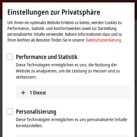
Jetzt anmelden
Einstellungen zur Privatsphäre
myBeckhoff
Beckhoff
-
Um Ihnen ein optimales Website-Erlebnis zu bieten, werden Cookies zu
Performance-, Statistik- und Komfortzwecken sowie zur Darstellung
New
personalisierter Inhalte verwendet. Nähere Informationen dazu und zu
Automation
Startseite
Unternehmen
News
Ihren Rechten als Benutzer finden Sie in unserer
Datenschutzerklärung.
Technology
Maßgeschneiderte Verpackungslösungen als Schlüssel zum Erfolg (Video in
Englisch)
Performance und Statistik
Diese Technologien ermöglichen es uns, die Nutzung der
Website zu analysieren, um die Leistung zu messen und zu
Mit Klick auf "Akzeptieren" zeigen wir das Video und passen die
verbessern.
Einstellung zur Privatsphäre an, dabei wird externer Inhalt von
Vimeo geladen. Beachten Sie dazu bitte unsere
Datenschutzerklärung.
1
Dienst
Akzeptieren
Personalisierung
Diese Technologien ermöglichen es uns personalisierte Inhalte
bereitzustellen.
27.08.2024