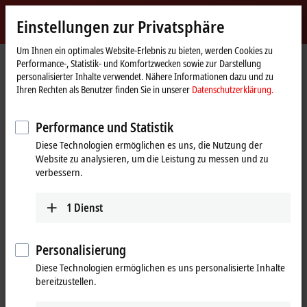
Jetzt anmelden
Einstellungen zur Privatsphäre
myBeckhoff
Beckhoff
-
Um Ihnen ein optimales Website-Erlebnis zu bieten, werden Cookies zu
Performance-, Statistik- und Komfortzwecken sowie zur Darstellung
New
personalisierter Inhalte verwendet. Nähere Informationen dazu und zu
Automation
Startseite
Unternehmen
News
MTP-Szenarien: Anlagenebene
Ihren Rechten als Benutzer finden Sie in unserer
Datenschutzerklärung.
Technology
Performance und Statistik
Mit Klick auf "Akzeptieren" zeigen wir das Video und passen die
Diese Technologien ermöglichen es uns, die Nutzung der
Einstellung zur Privatsphäre an, dabei wird externer Inhalt von
Website zu analysieren, um die Leistung zu messen und zu
Vimeo geladen. Beachten Sie dazu bitte unsere
verbessern.
Datenschutzerklärung.
1
Dienst
Akzeptieren
Personalisierung
Diese Technologien ermöglichen es uns personalisierte Inhalte
03.09.2024
bereitzustellen.
MTP-Szenarien: Anlagenebene