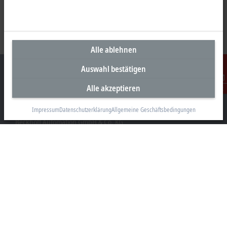
Alle ablehnen
Auswahl bestätigen
Alle akzeptieren
Kontakt
Unternehmenszentrale Deutschland
Impressum
Datenschutzerklärung
Allgemeine Geschäftsbedingungen
Beckhoff Automation GmbH & Co. KG
Hülshorstweg 20
33415 Verl
+49 5246 963-0
info@beckhoff.com
Kontaktinformationen
www.beckhoff.com/de-de/
Newsletter