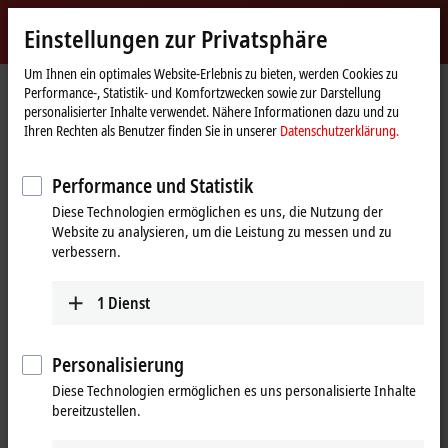
Jetzt anmelden
Einstellungen zur Privatsphäre
myBeckhoff
Beckhoff
-
Um Ihnen ein optimales Website-Erlebnis zu bieten, werden Cookies zu
Performance-, Statistik- und Komfortzwecken sowie zur Darstellung
New
personalisierter Inhalte verwendet. Nähere Informationen dazu und zu
Automation
Startseite
Unternehmen
News
Ihren Rechten als Benutzer finden Sie in unserer
Datenschutzerklärung.
Technology
Prolight + Sound: Neue Automatisierungsideen für die Bühnen- und
Showtechnik
Performance und Statistik
Diese Technologien ermöglichen es uns, die Nutzung der
Website zu analysieren, um die Leistung zu messen und zu
Mit Klick auf "Akzeptieren" zeigen wir das Video und passen die
verbessern.
Einstellung zur Privatsphäre an, dabei wird externer Inhalt von
Vimeo geladen. Beachten Sie dazu bitte unsere
Datenschutzerklärung.
1
Dienst
Akzeptieren
Personalisierung
Diese Technologien ermöglichen es uns personalisierte Inhalte
bereitzustellen.
10.04.2017