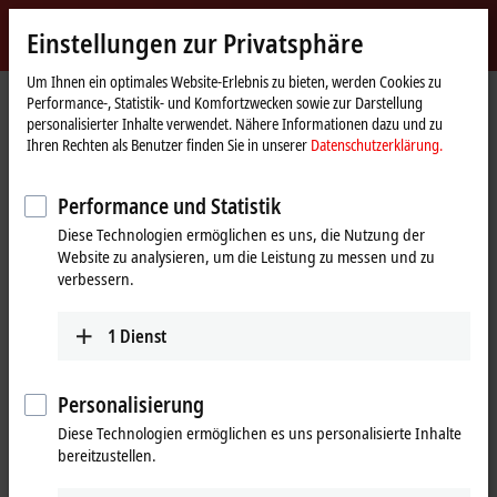
Jetzt anmelden
Einstellungen zur Privatsphäre
myBeckhoff
Beckhoff
-
Um Ihnen ein optimales Website-Erlebnis zu bieten, werden Cookies zu
Performance-, Statistik- und Komfortzwecken sowie zur Darstellung
New
personalisierter Inhalte verwendet. Nähere Informationen dazu und zu
Automation
Startseite
Unternehmen
News
Ihren Rechten als Benutzer finden Sie in unserer
Datenschutzerklärung.
Technology
Schaltschranklose Automatisierung in der Automobilbranche
Performance und Statistik
Diese Technologien ermöglichen es uns, die Nutzung der
Mit Klick auf "Akzeptieren" zeigen wir das Video und passen die
Website zu analysieren, um die Leistung zu messen und zu
Einstellung zur Privatsphäre an, dabei wird externer Inhalt von
verbessern.
Vimeo geladen. Beachten Sie dazu bitte unsere
Datenschutzerklärung.
1
Dienst
Akzeptieren
Personalisierung
Diese Technologien ermöglichen es uns personalisierte Inhalte
bereitzustellen.
02.04.2025