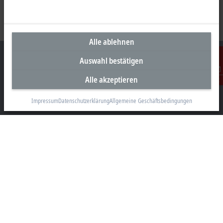
Alle ablehnen
Auswahl bestätigen
Alle akzeptieren
Kontakt
Unternehmenszentrale Deutschland
Impressum
Datenschutzerklärung
Allgemeine Geschäftsbedingungen
Beckhoff Automation GmbH & Co. KG
Hülshorstweg 20
33415 Verl
+49 5246 963-0
info@beckhoff.com
Kontaktinformationen
www.beckhoff.com/de-de/
Newsletter
Seite drucken