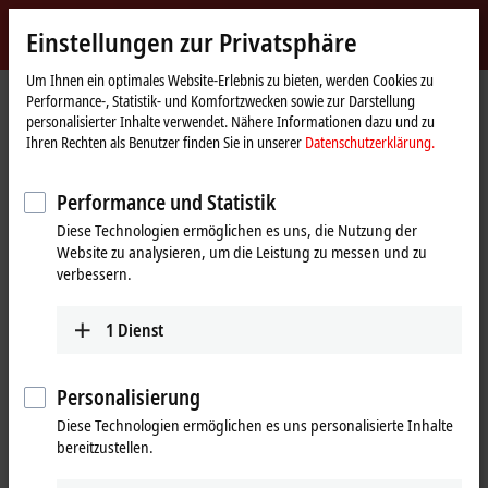
Jetzt anmelden
Einstellungen zur Privatsphäre
myBeckhoff
Beckhoff
-
Um Ihnen ein optimales Website-Erlebnis zu bieten, werden Cookies zu
Performance-, Statistik- und Komfortzwecken sowie zur Darstellung
New
personalisierter Inhalte verwendet. Nähere Informationen dazu und zu
Automation
Startseite
Unternehmen
News
Ihren Rechten als Benutzer finden Sie in unserer
Datenschutzerklärung.
Technology
TwinCAT MC3: Motion Control der nächsten Generation
Performance und Statistik
Diese Technologien ermöglichen es uns, die Nutzung der
Mit Klick auf "Akzeptieren" zeigen wir das Video und passen die
Website zu analysieren, um die Leistung zu messen und zu
Einstellung zur Privatsphäre an, dabei wird externer Inhalt von
verbessern.
Vimeo geladen. Beachten Sie dazu bitte unsere
Datenschutzerklärung.
1
Dienst
Akzeptieren
Personalisierung
Diese Technologien ermöglichen es uns personalisierte Inhalte
bereitzustellen.
13.11.2024