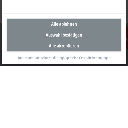
Alle ablehnen
Auswahl bestätigen
Alle akzeptieren
Kontakt
Unternehmenszentrale Deutschland
Impressum
Datenschutzerklärung
Allgemeine Geschäftsbedingungen
Beckhoff Automation GmbH & Co. KG
Hülshorstweg 20
33415 Verl
+49 5246 963-0
info@beckhoff.com
Kontaktinformationen
www.beckhoff.com/de-de/
Newsletter
Seite drucken