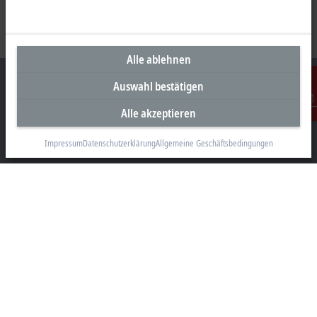
Alle ablehnen
Auswahl bestätigen
Alle akzeptieren
Kontakt
Unternehmenszentrale Deutschland
Impressum
Datenschutzerklärung
Allgemeine Geschäftsbedingungen
Beckhoff Automation GmbH & Co. KG
Hülshorstweg 20
33415 Verl
+49 5246 963-0
info@beckhoff.com
Kontaktinformationen
www.beckhoff.com/de-de/
Newsletter
Seite drucken