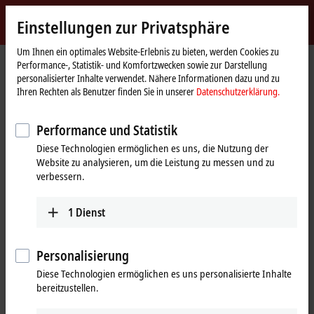
Jetzt anmelden
Einstellungen zur Privatsphäre
myBeckhoff
Beckhoff
-
Um Ihnen ein optimales Website-Erlebnis zu bieten, werden Cookies zu
Performance-, Statistik- und Komfortzwecken sowie zur Darstellung
New
personalisierter Inhalte verwendet. Nähere Informationen dazu und zu
Automation
Startseite
Unternehmen
News
Ihren Rechten als Benutzer finden Sie in unserer
Datenschutzerklärung.
Technology
XTS | maximale Flexibilität im Verpackungsprozess
Performance und Statistik
Diese Technologien ermöglichen es uns, die Nutzung der
Mit Klick auf "Akzeptieren" zeigen wir das Video und passen die
Website zu analysieren, um die Leistung zu messen und zu
Einstellung zur Privatsphäre an, dabei wird externer Inhalt von
verbessern.
Vimeo geladen. Beachten Sie dazu bitte unsere
Datenschutzerklärung.
1
Dienst
Akzeptieren
Personalisierung
Diese Technologien ermöglichen es uns personalisierte Inhalte
bereitzustellen.
07.06.2021