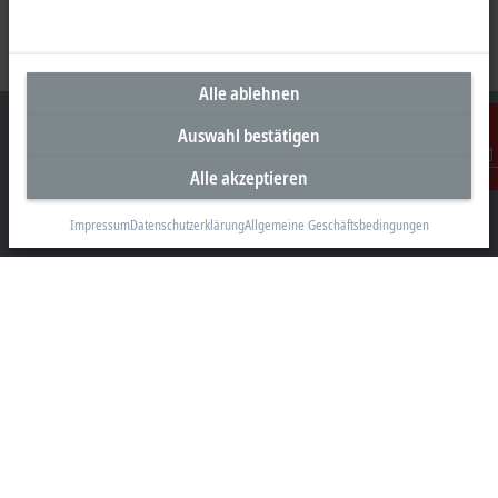
Alle ablehnen
Auswahl bestätigen
Alle akzeptieren
Kontakt
Unternehmenszentrale Deutschland
Impressum
Datenschutzerklärung
Allgemeine Geschäftsbedingungen
Beckhoff Automation GmbH & Co. KG
Hülshorstweg 20
33415 Verl
+49 5246 963-0
info@beckhoff.com
Kontaktinformationen
www.beckhoff.com/de-de/
Newsletter
Seite drucken