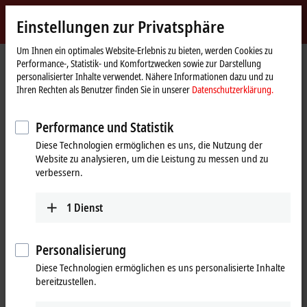
Jetzt anmelden
Einstellungen zur Privatsphäre
myBeckhoff
Beckhoff
-
Um Ihnen ein optimales Website-Erlebnis zu bieten, werden Cookies zu
Performance-, Statistik- und Komfortzwecken sowie zur Darstellung
New
personalisierter Inhalte verwendet. Nähere Informationen dazu und zu
Automation
Startseite
Unternehmen
News
Ihren Rechten als Benutzer finden Sie in unserer
Datenschutzerklärung.
Technology
XTS mit NCT | Fahrendes Handlingsystem mit Vakuumsauger
Performance und Statistik
Diese Technologien ermöglichen es uns, die Nutzung der
Mit Klick auf "Akzeptieren" zeigen wir das Video und passen die
Website zu analysieren, um die Leistung zu messen und zu
Einstellung zur Privatsphäre an, dabei wird externer Inhalt von
verbessern.
Vimeo geladen. Beachten Sie dazu bitte unsere
Datenschutzerklärung.
1
Dienst
Akzeptieren
Personalisierung
Diese Technologien ermöglichen es uns personalisierte Inhalte
bereitzustellen.
22.03.2022