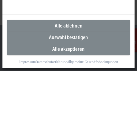
Alle ablehnen
Auswahl bestätigen
Alle akzeptieren
Kontakt
Unternehmenszentrale Deutschland
Impressum
Datenschutzerklärung
Allgemeine Geschäftsbedingungen
Beckhoff Automation GmbH & Co. KG
Hülshorstweg 20
33415 Verl
+49 5246 963-0
info@beckhoff.com
Kontaktinformationen
www.beckhoff.com/de-de/
Newsletter
Seite drucken