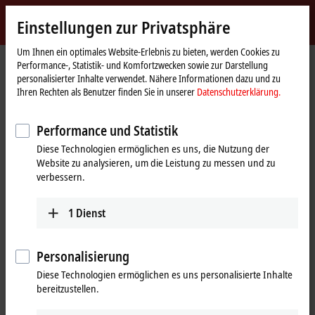
Jetzt anmelden
Einstellungen zur Privatsphäre
myBeckhoff
Beckhoff
-
Um Ihnen ein optimales Website-Erlebnis zu bieten, werden Cookies zu
Performance-, Statistik- und Komfortzwecken sowie zur Darstellung
New
personalisierter Inhalte verwendet. Nähere Informationen dazu und zu
Automation
Startseite
Unternehmen
News
Ihren Rechten als Benutzer finden Sie in unserer
Datenschutzerklärung.
Technology
XTS: Produktnews von der Hannover Messe 2023
Performance und Statistik
Diese Technologien ermöglichen es uns, die Nutzung der
Mit Klick auf "Akzeptieren" zeigen wir das Video und passen die
Website zu analysieren, um die Leistung zu messen und zu
Einstellung zur Privatsphäre an, dabei wird externer Inhalt von
verbessern.
Vimeo geladen. Beachten Sie dazu bitte unsere
Datenschutzerklärung.
1
Dienst
Akzeptieren
Personalisierung
Diese Technologien ermöglichen es uns personalisierte Inhalte
bereitzustellen.
26.04.2023