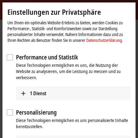
Jetzt anmelden
Einstellungen zur Privatsphäre
myBeckhoff
Beckhoff
-
Um Ihnen ein optimales Website-Erlebnis zu bieten, werden Cookies zu
Performance-, Statistik- und Komfortzwecken sowie zur Darstellung
New
personalisierter Inhalte verwendet. Nähere Informationen dazu und zu
Automation
Startseite
Unternehmen
News
Ihren Rechten als Benutzer finden Sie in unserer
Datenschutzerklärung.
Technology
XTS: Standard NC Funktionalitäten zum Bewegen der Mover
Performance und Statistik
Diese Technologien ermöglichen es uns, die Nutzung der
Mit Klick auf "Akzeptieren" zeigen wir das Video und passen die
Website zu analysieren, um die Leistung zu messen und zu
Einstellung zur Privatsphäre an, dabei wird externer Inhalt von
verbessern.
Vimeo geladen. Beachten Sie dazu bitte unsere
Datenschutzerklärung.
1
Dienst
Akzeptieren
Personalisierung
Diese Technologien ermöglichen es uns personalisierte Inhalte
bereitzustellen.
28.10.2020