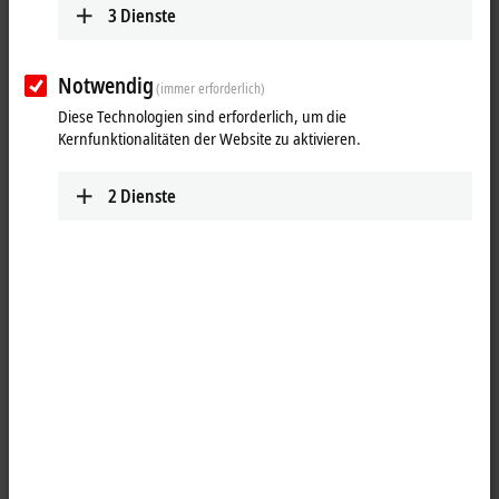
XTS: Standard NC Funktionalitäten
3
Dienste
zum Bewegen der Mover
Notwendig
(immer erforderlich)
Diese Technologien sind erforderlich, um die
Kernfunktionalitäten der Website zu aktivieren.
2
Dienste