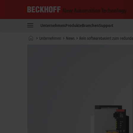
Beckhoff
-
Unternehmen
Produkte
Branchen
Support
New
Automation
Startseite
Unternehmen
News
Rein softwarebasiert zum redund
Technology