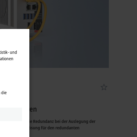
istik- und
mationen
 die
komponenten
m Zusammenhang die Redundanz bei der Auslegung der
h eine Softwarelösung für den redundanten