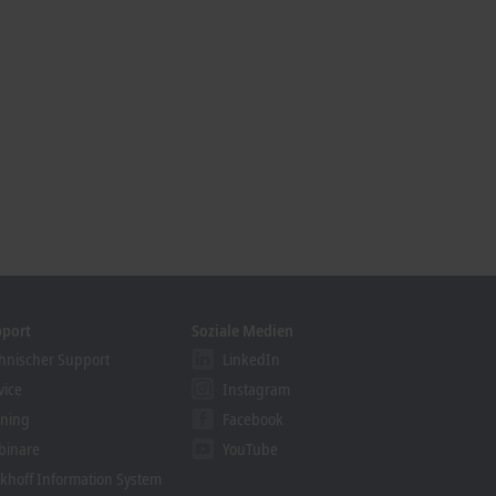
pport
Soziale Medien
hnischer Support
LinkedIn
vice
Instagram
ining
Facebook
binare
YouTube
khoff Information System