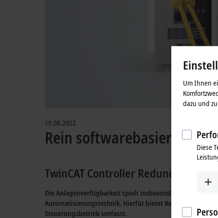
Einstel
Um Ihnen ein
Komfortzwec
dazu und zu 
19.08.2022
Rein softwarebasiert zum 
Perfo
Diese T
Leistun
TwinCAT Controller Redundancy: 
Die Anlagenverfügbarkeit spielt insbesondere in der Proz
Automatisierungstechnik. Hierfür bietet Beckhoff ein br
Perso
Steuerungsbetrieb umfasst.