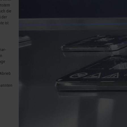
instem
ich die
i der
te ist
nar-
in
age
 Abrieb
spannten