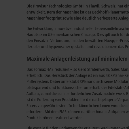
Die Provisur Technologies GmbH in Flawil, Schweiz, hat
ei
entwickelt. Kern der Maschine ist das Beckhoff Planarmot
Maschinenfootprint sowie eine deutlich verbesserte Anlagen
Die Entwicklung innovativer industrieller Lebensmittelmaschi
Hauptsitz im US-amerikanischen Chicago. Dies gilt auch für d
den Einsatz in Verbindung mit den bewährten Hoegger-Press
flexibler und hygienischer gestaltet und revolutioniere das 
Maximale Anlagenleistung auf minimale
Das Formax
FMS reduziert – so Gerd Stratenwerth, Sales Man
erheblich. Das Herzstück der Anlage ist ein aus 48 XPlanar-
Puffersystem. Dabei unterstützt XPlanar durch seine Modular
platzsparend und funktionssicher unterhalb der Edelstahl-Ar
Aufbau, zumal die sonst erforderlichen Zusatzmodule wie z. B
ist die Pufferung von Produkten für die nachgelagerte Ver
Slicers zu gewährleisten. In herkömmlichen Linien wird die
erfordern. Mit dem FMS können darüber hinaus Aufgaben wi
Produktströmen realisiert werden.
Die Vorteile für den Endanwender erläutert Gerd Stratenwer