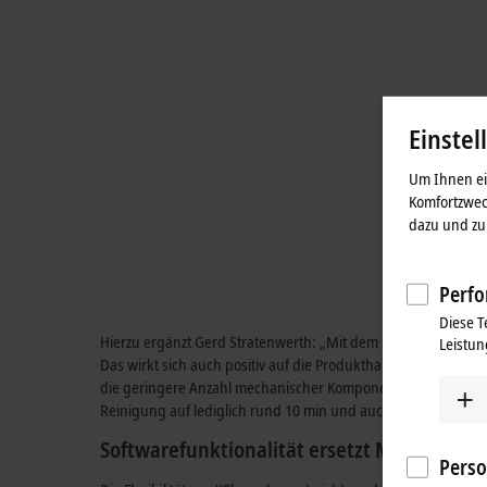
Einstel
Um Ihnen ein
Komfortzwec
dazu und zu 
Perfo
Diese T
Hierzu ergänzt Gerd Stratenwerth: „Mit dem FMS entfällt die
Leistun
Das wirkt sich auch positiv auf die Produkthaltbarkeit aus.“ 
die geringere Anzahl mechanischer Komponenten, z. B. aufgr
Reinigung auf lediglich rund 10 min und auch der Wartungsa
Softwarefunktionalität ersetzt Mechanik
Perso