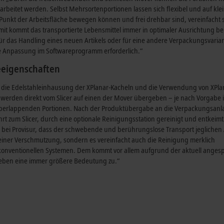
beitet werden. Selbst Mehrsortenportionen lassen sich flexibel und auf kle
unkt der Arbeitsfläche bewegen können und frei drehbar sind, vereinfacht s
it kommt das transportierte Lebensmittel immer in optimaler Ausrichtung be
ür das Handling eines neuen Artikels oder für eine andere Verpackungsvarian
ne Anpassung im Softwareprogramm erforderlich.“
eeigenschaften
 die Edelstahleinhausung der XPlanar-Kacheln und die Verwendung von XPla
werden direkt vom Slicer auf einen der Mover übergeben – je nach Vorgabe 
 überlappenden Portionen. Nach der Produktübergabe an die Verpackungsanl
rt zum Slicer, durch eine optionale Reinigungsstation gereinigt und entkeimt
 bei Provisur, dass der schwebende und berührungslose Transport jeglichen
r einer Verschmutzung, sondern es vereinfacht auch die Reinigung merklich
 konventionellen Systemen. Dem kommt vor allem aufgrund der aktuell ange
ieben eine immer größere Bedeutung zu.“