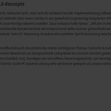
4.0-Konzepte
ckt, bedeutet nicht, dass sich der Aufwand bei der Implementierung softwar
ich vielmehr über einen nahtlos in das gewohnte Engineering integrierten XP
h neue Konfigurationen erstellen. Dazu erläutert Fatih Yaman: „Mit den Funk
onventionelle Antriebstechnik mit entsprechend vielen Achsen gehandhabt w
 zentrale TwinCAT-Steuerung ist zudem eine perfekte Synchronisierung zwisc
moffenheit auch hinsichtlich des immer wichtigeren Themas Industrie 4.0 al
g unserer Maschinen an übergeordnete Leitsysteme bei unseren Kunden gewin
rschiedlich sind, benötigen wir eine offene Steuerungstechnik, um mit mögl
hierfür ist die PC-basierte Lösung sehr viel besser geeignet als unsere vorhe