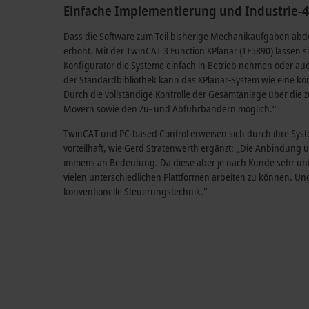
Einfache Implementierung und Industrie-
Dass die Software zum Teil bisherige Mechanikaufgaben abde
erhöht. Mit der TwinCAT 3 Function XPlanar (TF5890) lassen s
Konfigurator die Systeme einfach in Betrieb nehmen oder auc
der Standardbibliothek kann das XPlanar-System wie eine k
Durch die vollständige Kontrolle der Gesamtanlage über die
Movern sowie den Zu- und Abführbändern möglich.“
TwinCAT und PC-based Control erweisen sich durch ihre Syste
vorteilhaft, wie Gerd Stratenwerth ergänzt: „Die Anbindun
immens an Bedeutung. Da diese aber je nach Kunde sehr unte
vielen unterschiedlichen Plattformen arbeiten zu können. Und 
konventionelle Steuerungstechnik.“