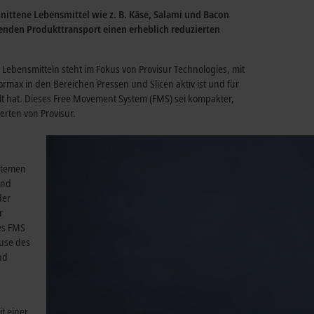
nittene Lebensmittel wie z. B. Käse, Salami und Bacon
enden Produkttransport einen erheblich reduzierten
 Lebensmitteln steht im Fokus von Provisur Technologies, mit
ormax in den Bereichen Pressen und Slicen aktiv ist und für
t hat. Dieses Free Movement System (FMS) sei kompakter,
erten von Provisur.
ystemen
und
der
r
des FMS
use des
nd
t einer