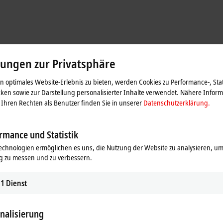
lungen zur Privatsphäre
 optimales Website-Erlebnis zu bieten, werden Cookies zu Performance-, Stat
ken sowie zur Darstellung personalisierter Inhalte verwendet. Nähere Infor
Ihren Rechten als Benutzer finden Sie in unserer
Datenschutzerklärung.
rmance und Statistik
echnologien ermöglichen es uns, die Nutzung der Website zu analysieren, um
 Berührung des Produkts und damit der Faktor ‚Mensch‘ als Verunreinigungsq
g zu messen und zu verbessern.
Ein weiterer wichtiger Aspekt liege in der gesteigerten Anlagenverfügbarkeit. 
und der um ca. 90 % reduzierten Bandkonstruktionen, sinke der Zeitbedarf fü
1
Dienst
ufwand sei niedriger.
nalisierung