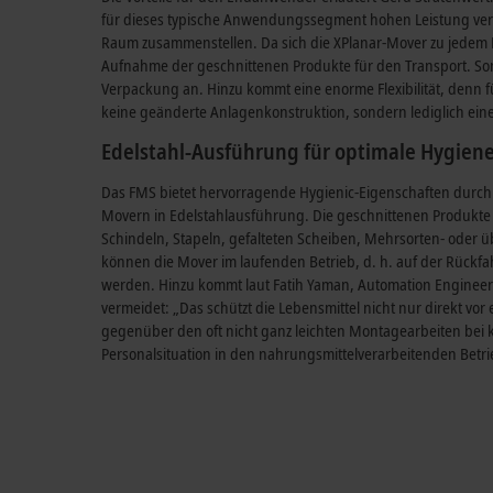
für dieses typische Anwendungssegment hohen Leistung verar
Raum zusammenstellen. Da sich die XPlanar-Mover zu jedem P
Aufnahme der geschnittenen Produkte für den Transport. Som
Verpackung an. Hinzu kommt eine enorme Flexibilität, denn f
keine geänderte Anlagenkonstruktion, sondern lediglich ei
Edelstahl-Ausführung für optimale Hygien
Das FMS bietet hervorragende Hygienic-Eigenschaften durch
Movern in Edelstahlausführung. Die geschnittenen Produkte 
Schindeln, Stapeln, gefalteten Scheiben, Mehrsorten- oder
können die Mover im laufenden Betrieb, d. h. auf der Rückfah
werden. Hinzu kommt laut Fatih Yaman, Automation Engineer
vermeidet: „Das schützt die Lebensmittel nicht nur direkt vo
gegenüber den oft nicht ganz leichten Montagearbeiten bei
Personalsituation in den nahrungsmittelverarbeitenden Betr