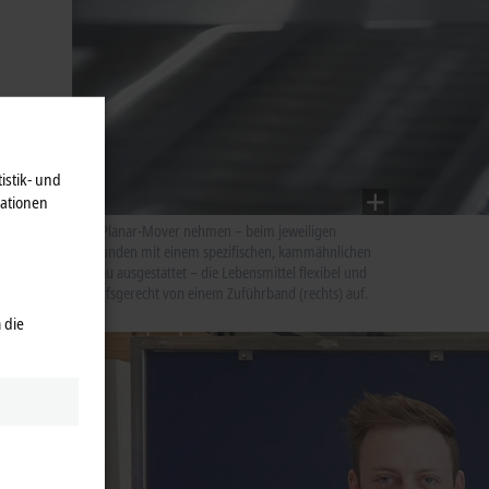
istik- und
mationen
Die XPlanar-Mover nehmen – beim jeweiligen
Endkunden mit einem spezifischen, kammähnlichen
Aufbau ausgestattet – die Lebensmittel flexibel und
bedarfsgerecht von einem Zuführband (rechts) auf.
 die
uelle.
Durch
r die