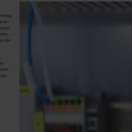
eseitig
lanar-
tionen
erden.
hen den
s
nt
ichst
rige