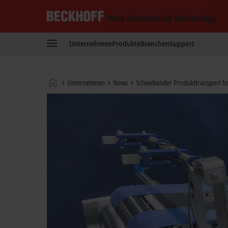
Beckhoff
-
Unternehmen
Produkte
Branchen
Support
New
Automation
Technology
Startseite
Unternehmen
News
Schwebender Produkttransport hal