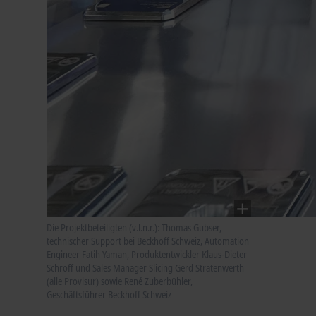
Die Projektbeteiligten (v.l.n.r.): Thomas Gubser,
technischer Support bei Beckhoff Schweiz, Automation
Engineer Fatih Yaman, Produktentwickler Klaus-Dieter
Schroff und Sales Manager Slicing Gerd Stratenwerth
(alle Provisur) sowie René Zuberbühler,
Geschäftsführer Beckhoff Schweiz