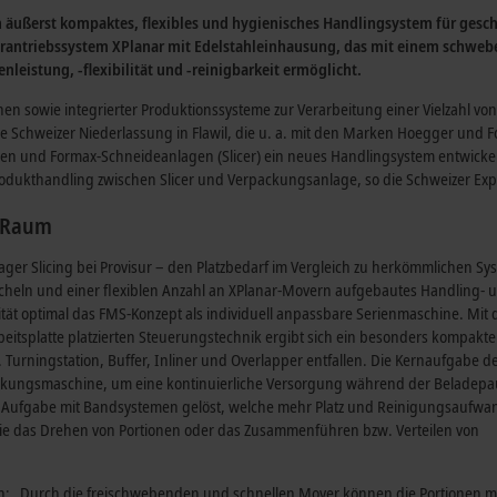
n äußerst kompaktes, flexibles und hygienisches Handlingsystem für gesch
orantriebssystem XPlanar mit Edelstahleinhausung, das mit einem schweb
leistung, -flexibilität und -reinigbarkeit ermöglicht.
nen sowie integrierter Produktionssysteme zur Verarbeitung einer Vielzahl von
ie Schweizer Niederlassung in Flawil, die u. a. mit den Marken Hoegger und F
en und Formax-Schneideanlagen (Slicer) ein neues Handlingsystem entwickel
Produkthandling zwischen Slicer und Verpackungsanlage, so die Schweizer Exp
m Raum
ager Slicing bei Provisur – den Platzbedarf im Vergleich zu herkömmlichen S
Kacheln und einer flexiblen Anzahl an XPlanar-Movern aufgebautes Handling- 
ität optimal das FMS-Konzept als individuell anpassbare Serienmaschine. Mit 
beitsplatte platzierten Steuerungstechnik ergibt sich ein besonders kompakte
. Turningstation, Buffer, Inliner und Overlapper entfallen. Die Kernaufgabe 
packungsmaschine, um eine kontinuierliche Versorgung während der Beladepa
se Aufgabe mit Bandsystemen gelöst, welche mehr Platz und Reinigungsaufwa
e das Drehen von Portionen oder das Zusammenführen bzw. Verteilen von
th: „Durch die freischwebenden und schnellen Mover können die Portionen mi