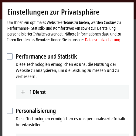
Jetzt anmelden
Einstellungen zur Privatsphäre
myBeckhoff
Beckhoff
-
Um Ihnen ein optimales Website-Erlebnis zu bieten, werden Cookies zu
Performance-, Statistik- und Komfortzwecken sowie zur Darstellung
New
personalisierter Inhalte verwendet. Nähere Informationen dazu und zu
Automation
Startseite
Unternehmen
Presse
Ihren Rechten als Benutzer finden Sie in unserer
Datenschutzerklärung.
Technology
Beckhoff-Pressemappe zur Hannover Messe 2022
Performance und Statistik
Elektronische Pressemappe
Diese Technologien ermöglichen es uns, die Nutzung der
Beckhoff-Pressemappe zur
Website zu analysieren, um die Leistung zu messen und zu
verbessern.
Hannover Messe 2022
1
Dienst
Für Ihre redaktionelle Arbeit stellen wir Ihnen alle Beckhoff-
Presseinformationen zur Hannover Messe 2022 zur Verfügung. Sie
können die Pressemeldungen in deutscher und englischer Sprache
Personalisierung
sowie die Pressebilder herunterladen.
Diese Technologien ermöglichen es uns personalisierte Inhalte
bereitzustellen.
Loading...