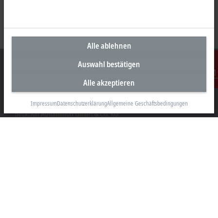
Alle ablehnen
Auswahl bestätigen
Alle akzeptieren
Kontakt
Unternehmenszentrale Deutschland
Impressum
Datenschutzerklärung
Allgemeine Geschäftsbedingungen
Beckhoff Automation GmbH & Co. KG
Hülshorstweg 20
33415 Verl
+49 5246 963-0
info@beckhoff.com
Kontaktinformationen
www.beckhoff.com/de-de/
Newsletter
Seite drucken